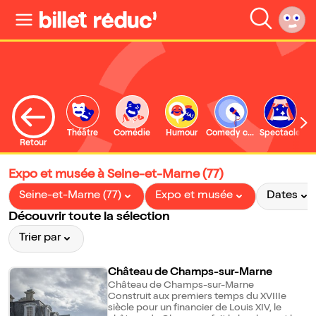
Théâtre
Comédie
Humour
Comedy club
Spectacle
Retour
Expo et musée à Seine-et-Marne (77)
Seine-et-Marne (77)
Expo et musée
Dates
Découvrir toute la sélection
Trier par
Château de Champs-sur-Marne
Château de Champs-sur-Marne
Construit aux premiers temps du XVIIIe
siècle pour un financier de Louis XIV, le