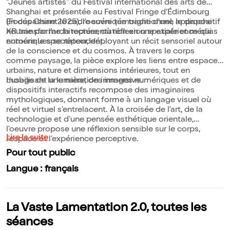
"Jeunes artistes" du Festival international des arts de
Shanghai et présentée au Festival Fringe d'Édimbourg
(Focus Chine 2025), l'oeuvre témoigne d'une approche
En dépassant le cadre scénique traditionnel, le dispositif
nourrie par l'architecture, où réflexion spatiale et médias
XR transforme la représentation en une expérience qui
numériques se répondent.
entoure le spectateur, déployant un récit sensoriel autour
de la conscience et du cosmos. À travers le corps
comme paysage, la pièce explore les liens entre espaces
urbains, nature et dimensions intérieures, tout en
mobilisant une narration immersive.
L'usage de la lumière, des images numériques et de
dispositifs interactifs recompose des imaginaires
mythologiques, donnant forme à un langage visuel où
réel et virtuel s'entrelacent. À la croisée de l'art, de la
technologie et d'une pensée esthétique orientale,
l'oeuvre propose une réflexion sensible sur le corps,
Lire la suite
l'espace et l'expérience perceptive.
Pour tout public
Langue : français
La Vaste Lamentation 2.0, toutes les
séances