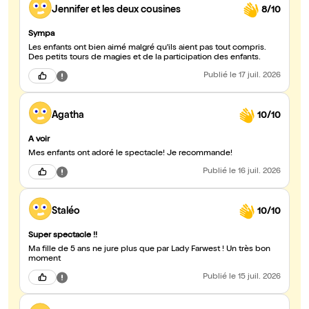
Jennifer et les deux cousines
8/10
Sympa
Les enfants ont bien aimé malgré qu'ils aient pas tout compris.
Des petits tours de magies et de la participation des enfants.
Publié
le 17 juil. 2026
Agatha
10/10
A voir
Mes enfants ont adoré le spectacle! Je recommande!
Publié
le 16 juil. 2026
Staléo
10/10
Super spectacle !!
Ma fille de 5 ans ne jure plus que par Lady Farwest ! Un très bon
moment
Publié
le 15 juil. 2026