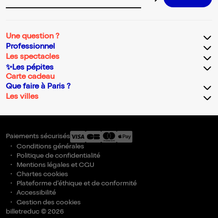
Adresse email pour la newsletter
Une question ?
Professionnel
Les spectacles
✨Les pépites
Carte cadeau
Que faire à Paris ?
Les villes
Paiements sécurisés
Conditions générales
Politique de confidentialité
Mentions légales et CGU
Chartes cookies
Plateforme d'éthique et de conformité
Accessibilité
Gestion des cookies
billetreduc © 2026