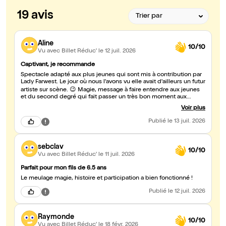
19 avis
Aline
10/10
Vu avec Billet Réduc'
le 12 juil. 2026
Captivant, je recommande
Spectacle adapté aux plus jeunes qui sont mis à contribution par
Lady Farwest. Le jour où nous l'avons vu elle avait d'ailleurs un futur
artiste sur scène. 😉 Magie, message à faire entendre aux jeunes
et du second degré qui fait passer un très bon moment aux
adultes.
Voir plus
Publié
le 13 juil. 2026
sebclav
10/10
Vu avec Billet Réduc'
le 11 juil. 2026
Parfait pour mon fils de 6.5 ans
Le meulage magie, histoire et participation a bien fonctionné !
Publié
le 12 juil. 2026
Raymonde
10/10
Vu avec Billet Réduc'
le 18 févr. 2026