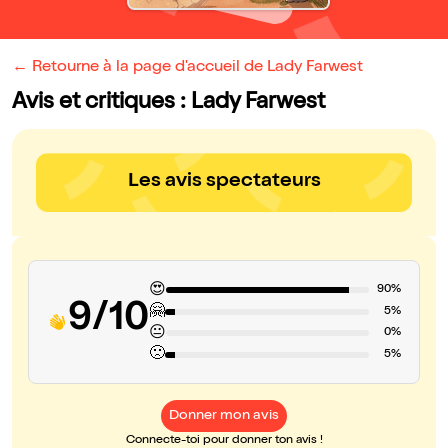
← Retourne à la page d'accueil de Lady Farwest
Avis et critiques : Lady Farwest
Les avis spectateurs
😍
90%
9/10
🤗
5%
😐
0%
🙁
5%
Donner mon avis
Connecte-toi pour donner ton avis !