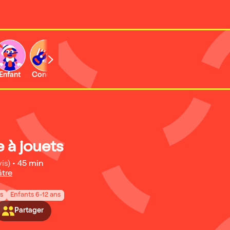
Enfant
Concert
Activité
e à jouets
is)
•
45 min
âtre
ns
Enfants 6-12 ans
Partager