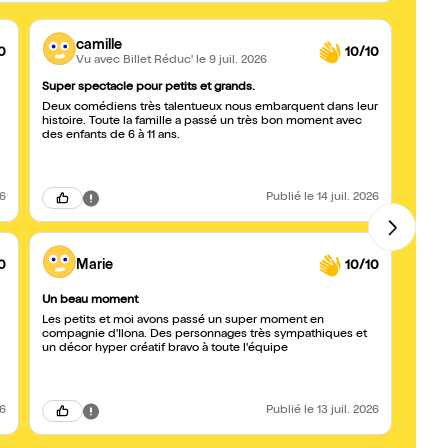
camille
0
10/10
Vu avec Billet Réduc'
le 9 juil. 2026
Super spectacle pour petits et grands.
Excell
Deux comédiens très talentueux nous embarquent dans leur
Nous 
histoire. Toute la famille a passé un très bon moment avec
nous 
des enfants de 6 à 11 ans.
enfants
touchant, interact
restés
monsi
26
Publié
le 14 juil. 2026
0
Marie
10/10
Un beau moment
Drôle
Les petits et moi avons passé un super moment en
Ilona
compagnie d'Ilona. Des personnages très sympathiques et
les en
un décor hyper créatif bravo à toute l'équipe
aborde
nos vi
26
Publié
le 13 juil. 2026