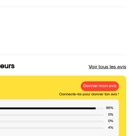
teurs
Voir tous les avis
Donner mon avis
Connecte-toi pour donner ton avis !
96%
0%
0%
4%