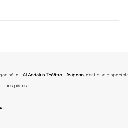
rganisé ici :
Al Andalus Théâtre
-
Avignon
, n'est plus disponibl
elques pistes :
s