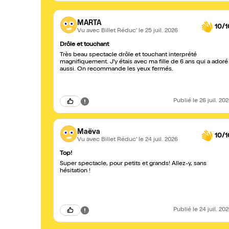
MARTA
10/1
Vu avec Billet Réduc'
le 25 juil. 2026
Drôle et touchant
Très beau spectacle drôle et touchant interprété
magnifiquement. J'y étais avec ma fille de 6 ans qui a adoré
aussi. On recommande les yeux fermés.
Publié
le 26 juil. 20
Maëva
10/1
Vu avec Billet Réduc'
le 24 juil. 2026
Top!
Super spectacle, pour petits et grands! Allez-y, sans
hésitation !
Publié
le 24 juil. 20