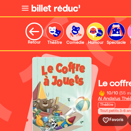
Retour
Théâtre
Comédie
Humour
Spectacle
Le coffr
10/10
(55 av
Al Andalus Thé
Théâtre
Tout petits 3-6 a
Favoris