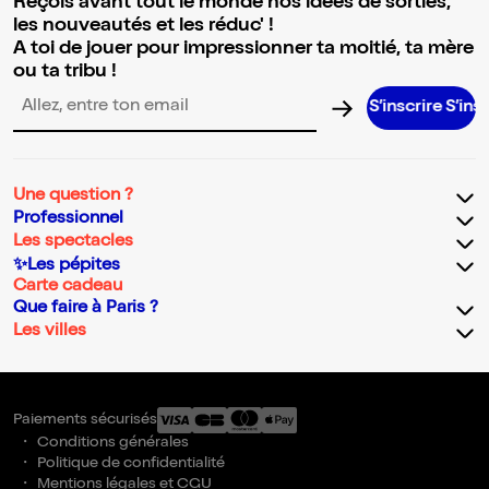
Reçois avant tout le monde nos idées de sorties,
les nouveautés et les réduc' !
A toi de jouer pour impressionner ta moitié, ta mère
ou ta tribu !
S’inscrire S’inscrire S
Adresse email pour la newsletter
Une question ?
Professionnel
Les spectacles
✨Les pépites
Carte cadeau
Que faire à Paris ?
Les villes
Paiements sécurisés
Conditions générales
Politique de confidentialité
Mentions légales et CGU