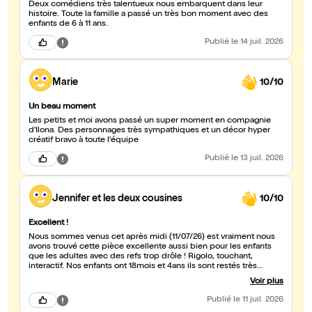
Deux comédiens très talentueux nous embarquent dans leur
histoire. Toute la famille a passé un très bon moment avec des
enfants de 6 à 11 ans.
Publié
le 14 juil. 2026
Marie
10/10
Un beau moment
Les petits et moi avons passé un super moment en compagnie
d'Ilona. Des personnages très sympathiques et un décor hyper
créatif bravo à toute l'équipe
Publié
le 13 juil. 2026
Jennifer et les deux cousines
10/10
Excellent !
Nous sommes venus cet après midi (11/07/26) est vraiment nous
avons trouvé cette pièce excellente aussi bien pour les enfants
que les adultes avec des refs trop drôle ! Rigolo, touchant,
interactif. Nos enfants ont 18mois et 4ans ils sont restés très
attentifs et en ont parler encore après. Le monsieur joue super
Voir plus
super super bien vraiment bravo !
Publié
le 11 juil. 2026