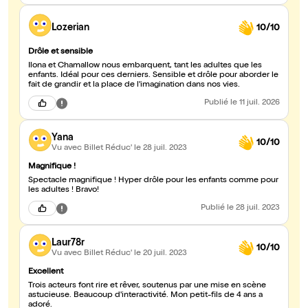
Lozerian
10/10
Drôle et sensible
Ilona et Chamallow nous embarquent, tant les adultes que les
enfants. Idéal pour ces derniers. Sensible et drôle pour aborder le
fait de grandir et la place de l'imagination dans nos vies.
Publié
le 11 juil. 2026
Yana
10/10
Vu avec Billet Réduc'
le 28 juil. 2023
Magnifique !
Spectacle magnifique ! Hyper drôle pour les enfants comme pour
les adultes ! Bravo!
Publié
le 28 juil. 2023
Laur78r
10/10
Vu avec Billet Réduc'
le 20 juil. 2023
Excellent
Trois acteurs font rire et rêver, soutenus par une mise en scène
astucieuse. Beaucoup d'interactivité. Mon petit-fils de 4 ans a
adoré.