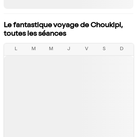
Le fantastique voyage de Choukipi,
toutes les séances
L
M
M
J
V
S
D