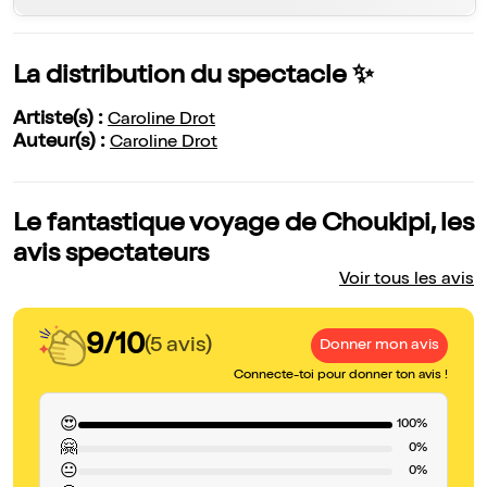
La distribution du spectacle ✨
Artiste(s) :
Caroline Drot
Auteur(s) :
Caroline Drot
Le fantastique voyage de Choukipi, les
avis spectateurs
Voir tous les avis
9/10
(5 avis)
Donner mon avis
Connecte-toi pour donner ton avis !
😍
100%
🤗
0%
😐
0%