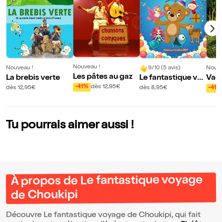
Nouveau !
Nouveau !
9/10 (5 avis)
Nouve
Les pâtes au gaz
La brebis verte
Le fantastique vo
Vaca
yage de Choukipi
le d
-41%
dès 12,95€
dès 12,95€
dès 8,95€
-41%
èch
Tu pourrais aimer aussi !
À propos de Le fantastique voyage
de Choukipi
Découvre Le fantastique voyage de Choukipi, qui fait