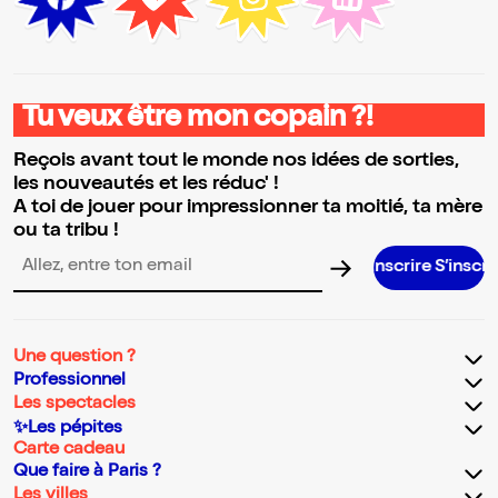
Tu veux être mon copain ?!
Reçois avant tout le monde nos idées de sorties,
les nouveautés et les réduc' !
A toi de jouer pour impressionner ta moitié, ta mère
ou ta tribu !
S’inscrire S’inscrire S’inscrire
Adresse email pour la newsletter
Une question ?
Professionnel
Les spectacles
✨Les pépites
Carte cadeau
Que faire à Paris ?
Les villes