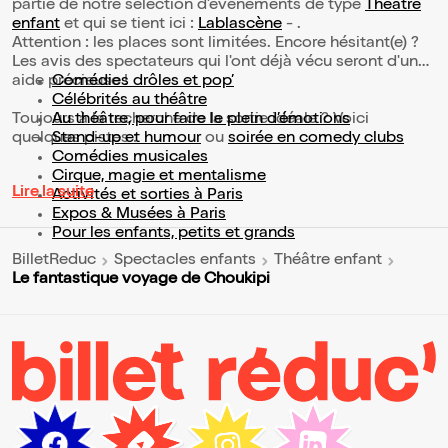
partie de notre sélection d’événements de type
Théâtre
enfant
et qui se tient ici :
Lablascène
- .
Attention : les places sont limitées. Encore hésitant(e) ?
Les avis des spectateurs qui l'ont déjà vécu seront d'une
aide précieuse !
Comédies drôles et pop’
Célébrités au théâtre
Toujours à la recherche de la sortie idéale ? Voici
Au théâtre, pour faire le plein d’émotions
quelques pistes :
Stand-up et humour
ou
soirée en comedy clubs
Comédies musicales
Cirque, magie et mentalisme
Lire la suite
Activités et sorties à Paris
Expos & Musées à Paris
Pour les enfants, petits et grands
BilletReduc
Spectacles enfants
Théâtre enfant
Le fantastique voyage de Choukipi