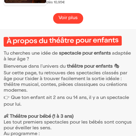
voyager petits et grands dans l'univers
dès 10,95€
fabuleux de Noël. A travers le périple de
Léo, c'est l'occasion de découvrir les
traditions de Noël d'autres pays, d'autres
Voir plus
cultures. On y retrouve également les
personnages qui enchantent nos Noëls. Le
spectacle est ponctué de chansons et de
musiques qui amènent rythmes et
À propos du théâtre pour enfants
émerveillements. Comme à sont habitude,
la Cie Les Babilleurs propose un spectacle
avec une mise en scène dynamique, et une
Tu cherches une idée de
spectacle pour enfants
adaptée
lecture à double sens qui permettra aux
petits comme aux plus grands, parents
à leur âge ?
compris, de passer un excellent moment !
Bienvenue dans l’univers du
théâtre pour enfants
🎭
Sur cette page, tu retrouves des spectacles classés par
âge pour t’aider à trouver facilement la sortie idéale :
théâtre musical, contes, pièces classiques ou créations
modernes.
👉 Que ton enfant ait 2 ans ou 14 ans, il y a un spectacle
pour lui.
👶 Théâtre pour bébé (1 à 3 ans)
Les tout premiers spectacles pour les bébés sont conçus
pour éveiller les sens.
Au programme :