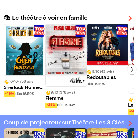
🎭 Le théâtre à voir en famille
9/10 (43 avis)
Redoutables
10/10 (758 avis)
dès 16,50€
Sherlock Holmes,
9/10 (378 avis)
le chien des Baske
-49%
dès 16,50€
Flemme
rville
9/
Le c
-39%
dès 18,50€
nsé
-50
Coup de projecteur sur Théâtre Les 3 Clés