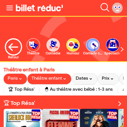
Théâtre
Comédie
Humour
Comedy club
Spectacle
Retour
Théâtre enfant à Paris
Paris
Théâtre enfant
Dates
Prix
P
🏆 Top Résa'
🐣 Au théâtre avec bébé : 1-3 ans
🏆 Top Résa'