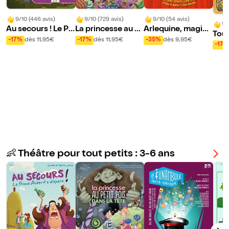
9/10 (446 avis)
9/10 (729 avis)
9/10 (54 avis)
9/
Au secours ! Le Pri
La princesse au p
Arlequine, magici
Tou
nce Aubert a disp
etit pois... dans la
enne et ventriloqu
-17%
dès 11,95€
-17%
dès 11,95€
-35%
dès 9,95€
le s
-17%
aru !
tête !
e
👶 Théâtre pour tout petits : 3-6 ans