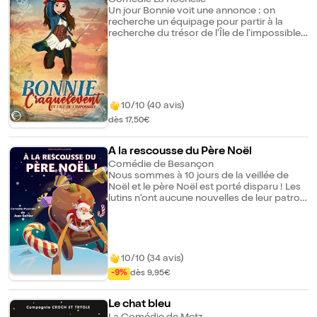
sible
Comédie La Rochelle
Un jour Bonnie voit une annonce : on
recherche un équipage pour partir à la
recherche du trésor de l'Île de l'impossible.
Hors de question que Bonnie loupe cette
chance, elle va se déguiser en garçon et
embarquer à bord ! Ce qu'elle ne sait pas,
c'est que le Capitaine du navire, le féroce
Percecoeur cache un terrible secret...
Tempête rugissante, trésor caché, combats
10/10 (40 avis)
d'épée, créature farfelue, et destin
dès 17,50€
incroyable, l'histoire de Bonnie
Craquelevent la fille pirate entrera bientôt
dans la légende ! Une aventure familiale
A la rescousse du Père Noël
dès 4 ans.
Comédie de Besançon
Nous sommes à 10 jours de la veillée de
Noël et le père Noël est porté disparu ! Les
lutins n'ont aucune nouvelles de leur patron
et il faut préparer les cadeaux... Mais il faut
quelqu'un pour aller les distribuer. Noël ne
serait pas vraiment Noël sans le Père Noël.
Alors le lutin Elfie est désigné pour aller le
sauver, et avant la veillée de Noël. Suivez le
10/10 (34 avis)
lutin Elfie dans ces aventures trépidantes
-9%
dès 9,95€
pour sauver le Père Noël et sauver la fête
de Noël !
Le chat bleu