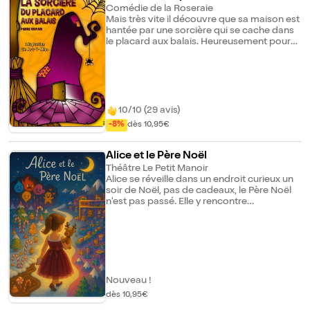
Comédie de la Roseraie
Mais très vite il découvre que sa maison est
hantée par une sorcière qui se cache dans
le placard aux balais. Heureusement pour
Pierre, la sorcière reste silencieuse et bien
tranquille dans son placard, sauf si on a le
malheur de chanter : " Sorcière, sorcière,
prend garde à ton derrière ". Pierre sera-t-il
capable de résister à l'envie de chanter
cette maudite chanson ?
10/10 (29 avis)
-8%
dès 10,95€
Alice et le Père Noël
Théâtre Le Petit Manoir
Alice se réveille dans un endroit curieux un
soir de Noël, pas de cadeaux, le Père Noël
n'est pas passé. Elle y rencontre
Chavahaller, guide du Père Noël pour la
tournée de cadeaux, lui-même égaré. À
l'aide d'une chanson et de poussière
magique, ils vont partir à la recherche du
Père Noël afin d'assurer la distribution des
cadeaux. Ensemble, ils traverseront
l'univers de Noël, peuplé de drôles de
Nouveau !
personnages qui les mettront à l'épreuve
dès 10,95€
dans l'accomplissement de leur quête.