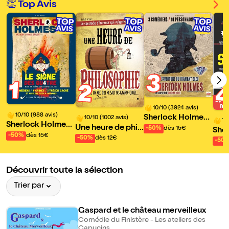
👏 Top Avis
3
1
2
10/10 (3924 avis)
10/10 (988 avis)
Sherlock Holmes
10/10 (1002 avis)
10
Sherlock Holmes
et l'Aventure du di
Une heure de phil
-50%
dès 15€
She
et le signe des 4
-50%
dès 15€
amant bleu
osophie (avec un
-50%
dès 12€
et l
-50
mec qui ne sait pa
val
s grand-chose)
be
Découvrir toute la sélection
Trier par
Gaspard et le château merveilleux
Comédie du Finistère - Les ateliers des
Capuçins