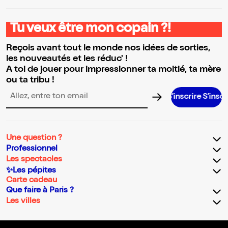
Tu veux être mon copain ?!
Reçois avant tout le monde nos idées de sorties,
les nouveautés et les réduc' !
A toi de jouer pour impressionner ta moitié, ta mère
ou ta tribu !
S’inscrire S’inscrire S’inscrir
Adresse email pour la newsletter
Une question ?
Professionnel
Les spectacles
✨Les pépites
Carte cadeau
Que faire à Paris ?
Les villes