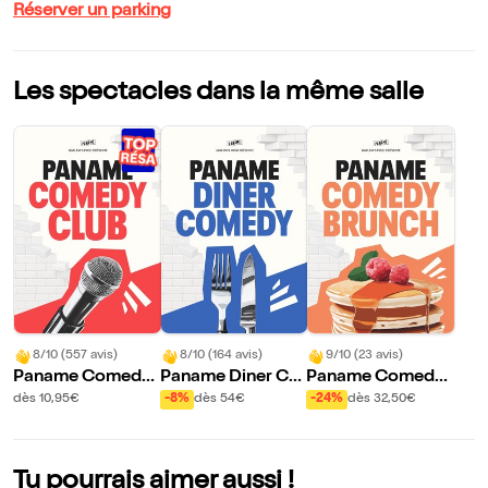
Réserver un parking
Les spectacles dans la même salle
8/10 (557 avis)
8/10 (164 avis)
9/10 (23 avis)
Paname Comedy
Paname Diner Co
Paname Comedy
Club
medy
Brunch
dès 10,95€
-8%
dès 54€
-24%
dès 32,50€
Tu pourrais aimer aussi !