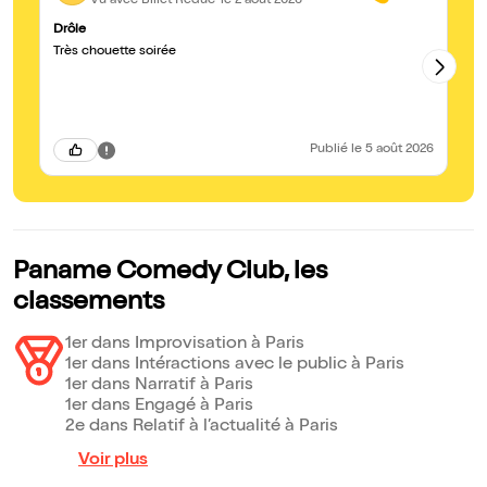
Vu avec Billet Réduc'
le 2 août 2026
Drôle
tr
Très chouette soirée
tr
to
ma
or
ma
bo
vi
Publié
le 5 août 2026
mo
Paname Comedy Club, les
classements
1er dans Improvisation à Paris
1er dans Intéractions avec le public à Paris
1er dans Narratif à Paris
1er dans Engagé à Paris
2e dans Relatif à l’actualité à Paris
Voir plus