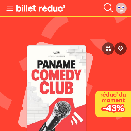
réduc' du
moment
-43%