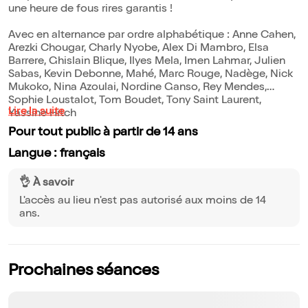
une heure de fous rires garantis !
Avec en alternance par ordre alphabétique : Anne Cahen,
Arezki Chougar, Charly Nyobe, Alex Di Mambro, Elsa
Barrere, Ghislain Blique, Ilyes Mela, Imen Lahmar, Julien
Sabas, Kevin Debonne, Mahé, Marc Rouge, Nadège, Nick
Mukoko, Nina Azoulai, Nordine Ganso, Rey Mendes,
Sophie Loustalot, Tom Boudet, Tony Saint Laurent,
Lire la suite
Yassine Hitch
Pour tout public à partir de 14 ans
Langue : français
👌 À savoir
L'accès au lieu n'est pas autorisé aux moins de 14
ans.
Prochaines séances