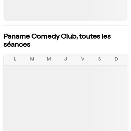
Paname Comedy Club, toutes les
séances
L
M
M
J
V
S
D