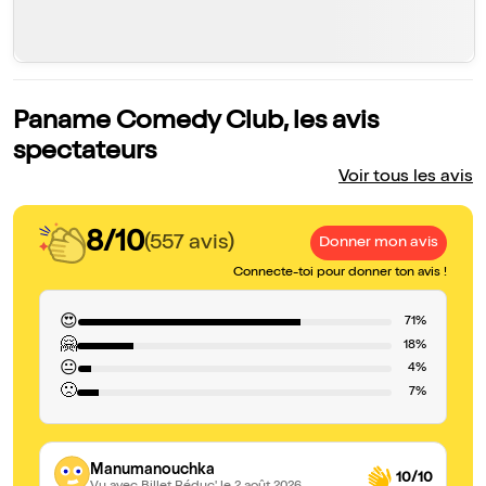
Paname Comedy Club, les avis
spectateurs
Voir tous les avis
8/10
(557 avis)
Donner mon avis
Connecte-toi pour donner ton avis !
😍
71%
🤗
18%
😐
4%
🙁
7%
Manumanouchka
10/10