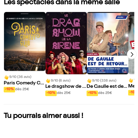
Les spectacles dans la même salle
9/10 (36 avis)
10
9/10 (6 avis)
9/10 (338 avis)
Paris Comedy Clu
Mes 
Le dragshow de la
De Gaulle est de r
b
-10%
dès 25€
mou
sirène : La sirène à
etour
-10
-10%
dès 25€
-10%
dès 25€
rde
barbe
Tu pourrais aimer aussi !