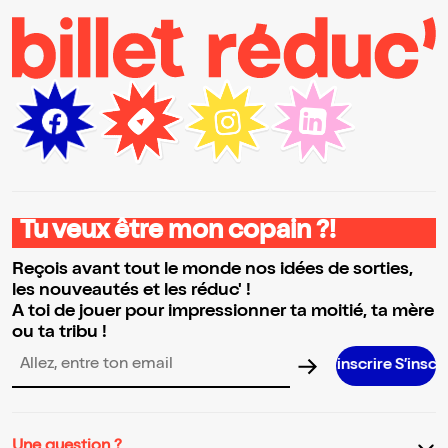
Tu veux être mon copain ?!
Reçois avant tout le monde nos idées de sorties,
les nouveautés et les réduc' !
A toi de jouer pour impressionner ta moitié, ta mère
ou ta tribu !
S’inscrire S’inscrire S’inscri
Adresse email pour la newsletter
Une question ?