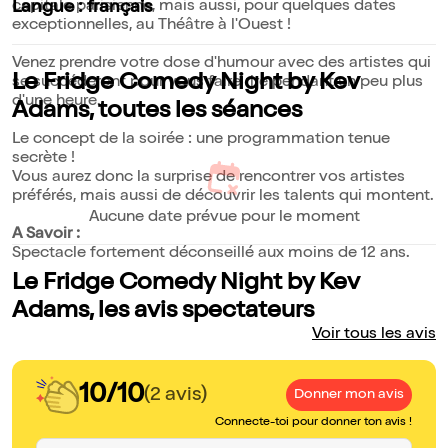
capitale parisienne, mais aussi, pour quelques dates
Langue : français
exceptionnelles, au Théâtre à l'Ouest !
Venez prendre votre dose d'humour avec des artistes qui
Le Fridge Comedy Night by Kev
se succéderont pour vous faire rire pendant un peu plus
d'une heure.
Adams, toutes les séances
Le concept de la soirée : une programmation tenue
secrète !
Vous aurez donc la surprise de rencontrer vos artistes
préférés, mais aussi de découvrir les talents qui montent.
Aucune date prévue pour le moment
A Savoir :
Spectacle fortement déconseillé aux moins de 12 ans.
Le Fridge Comedy Night by Kev
Adams, les avis spectateurs
Voir tous les avis
10/10
(2 avis)
Donner mon avis
Connecte-toi pour donner ton avis !