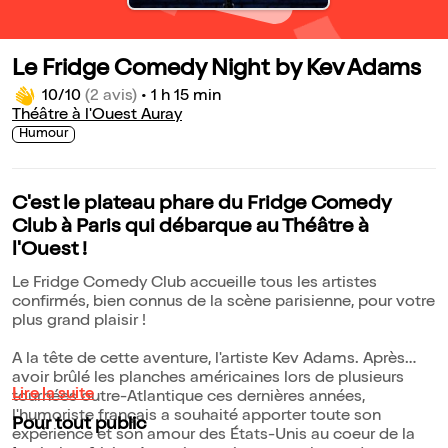
Le Fridge Comedy Night by Kev Adams
10/10
(2 avis)
•
1 h 15 min
Théâtre à l'Ouest Auray
Humour
C'est le plateau phare du Fridge Comedy
Club à Paris qui débarque au Théâtre à
l'Ouest !
Le Fridge Comedy Club accueille tous les artistes
confirmés, bien connus de la scène parisienne, pour votre
plus grand plaisir !
A la tête de cette aventure, l'artiste Kev Adams. Après
avoir brûlé les planches américaines lors de plusieurs
Lire la suite
tournées outre-Atlantique ces dernières années,
l'humoriste français a souhaité apporter toute son
Pour tout public
expérience et son amour des États-Unis au coeur de la