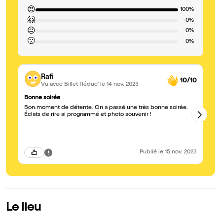
😍
100%
🤗
0%
😐
0%
🙁
0%
Rafi
10/10
Vu avec Billet Réduc'
le 14 nov. 2023
Bonne soirée
Be
Bon.moment de détente. On a passé une très bonne soirée.
Ce
Éclats de rire ai programmé et photo souvenir !
qu
do
vu
le
d'
Je
Publié
le 15 nov. 2023
do
Le lieu