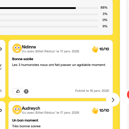
88%
3%
0%
9%
Nidinna
0
10/10
Vu avec Billet Réduc'
le 17 janv. 2026
Bonne soirée
David
y
Les 3 humoristes nous ont fait passer un agréable moment.
Pour 
!
humor
momen
26
Publié
le 18 janv. 2026
Audreych
0
10/10
Vu avec Billet Réduc'
le 17 janv. 2026
Un bon moment
come
Très bonne soiree
supe