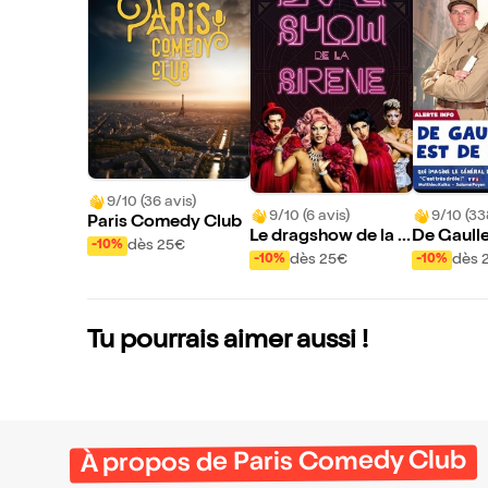
9/10 (36 avis)
9/10 (6 avis)
9/10 (33
Paris Comedy Club
Le dragshow de la si
De Gaulle
dès 25€
-10%
rène : La sirène à bar
our
dès 25€
dès 
-10%
-10%
be
Tu pourrais aimer aussi !
À propos de Paris Comedy Club