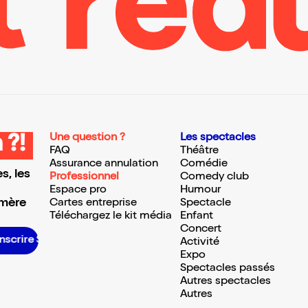
Une question ?
Les spectacles
 ?!
FAQ
Théâtre
Assurance annulation
Comédie
s, les
Professionnel
Comedy club
Espace pro
Humour
 mère
Cartes entreprise
Spectacle
Téléchargez le kit média
Enfant
Concert
scrire S’inscrire S’inscrire S’inscrire S’inscrire S’inscrire S’inscrire S’inscrire S’inscrire S’inscrire S’inscrire S’inscrire
Activité
Expo
Spectacles passés
Autres spectacles
Autres