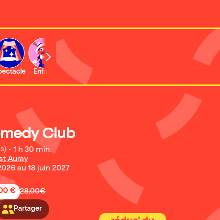
b
pectacle
Enfant
Concert
omedy Club
s)
•
1 h 30 min
st Auray
026 au 18 juin 2027
,00 €
28,00€
Partager