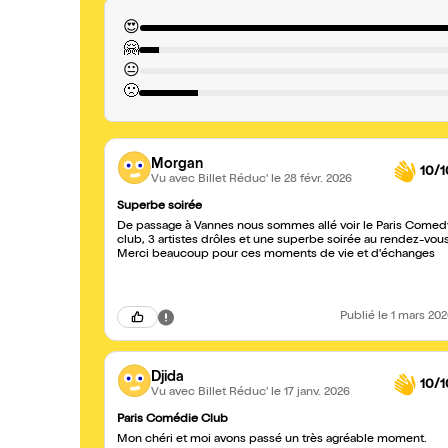
😍
🤗
😐
🙁
Morgan
10/1
Vu avec Billet Réduc'
le 28 févr. 2026
Superbe soirée
De passage à Vannes nous sommes allé voir le Paris Comed
club, 3 artistes drôles et une superbe soirée au rendez-vous
Merci beaucoup pour ces moments de vie et d'échanges
Publié
le 1 mars 20
Djida
10/1
Vu avec Billet Réduc'
le 17 janv. 2026
Paris Comédie Club
Mon chéri et moi avons passé un très agréable moment.