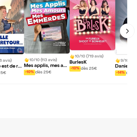
10/10 (719 avis)
10/10 (113 avis)
8 avis)
9/10 (45 
BurlesK
Mes applis, mes am
 est de ret
Daniel Ra
dès 25€
-10%
ours, mes emmerde
Au dessou
dès 25€
-10%
25€
dès 
-14%
s
nture