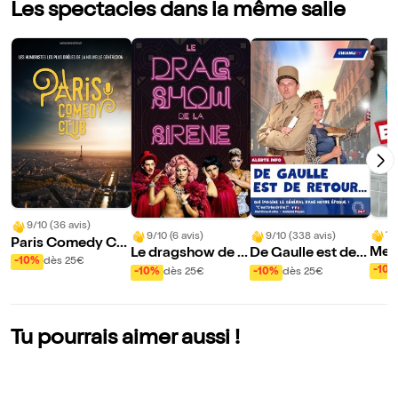
Les spectacles dans la même salle
9/10 (36 avis)
10
9/10 (6 avis)
9/10 (338 avis)
Paris Comedy Clu
Mes 
Le dragshow de la
De Gaulle est de r
b
-10%
dès 25€
mou
sirène : La sirène à
etour
-10
-10%
dès 25€
-10%
dès 25€
rde
barbe
Tu pourrais aimer aussi !