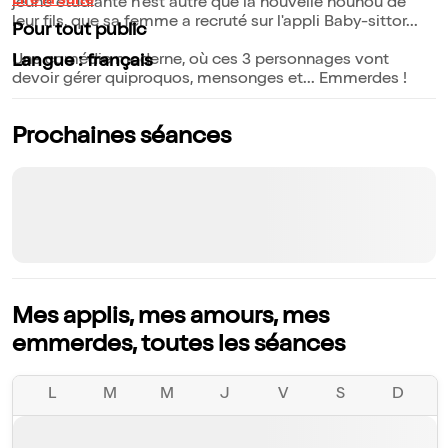
Lire la suite
jeune étudiante n'est autre que la nouvelle nounou de
leur fils, que sa femme a recruté sur l'appli Baby-sittor...
Pour tout public
Une comédie moderne, où ces 3 personnages vont
Langue : français
devoir gérer quiproquos, mensonges et... Emmerdes !
Prochaines séances
Mes applis, mes amours, mes
emmerdes, toutes les séances
L
M
M
J
V
S
D