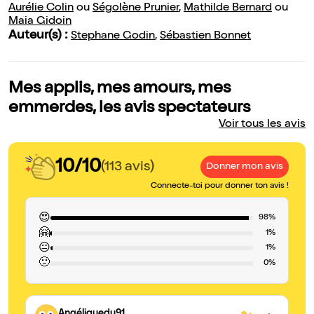
Aurélie Colin
ou
Ségolène Prunier
,
Mathilde Bernard
ou
Maia Gidoin
Auteur(s) :
Stephane Godin
,
Sébastien Bonnet
Mes applis, mes amours, mes
emmerdes, les avis spectateurs
Voir tous les avis
10/10
(113 avis)
Donner mon avis
Connecte-toi pour donner ton avis !
😍
98%
🤗
1%
😐
1%
🙁
0%
Angéliquedu91