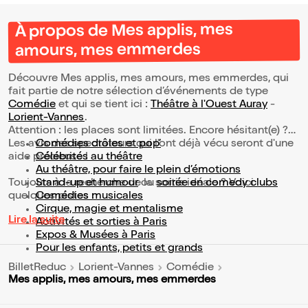
À propos de Mes applis, mes
amours, mes emmerdes
Découvre Mes applis, mes amours, mes emmerdes, qui
fait partie de notre sélection d’événements de type
Comédie
et qui se tient ici :
Théâtre à l'Ouest Auray
-
Lorient-Vannes
.
Attention : les places sont limitées. Encore hésitant(e) ?
Les avis des spectateurs qui l'ont déjà vécu seront d'une
Comédies drôles et pop’
aide précieuse !
Célébrités au théâtre
Au théâtre, pour faire le plein d’émotions
Toujours à la recherche de la sortie idéale ? Voici
Stand-up et humour
ou
soirée en comedy clubs
quelques pistes :
Comédies musicales
Cirque, magie et mentalisme
Lire la suite
Activités et sorties à Paris
Expos & Musées à Paris
Pour les enfants, petits et grands
BilletReduc
Lorient-Vannes
Comédie
Mes applis, mes amours, mes emmerdes