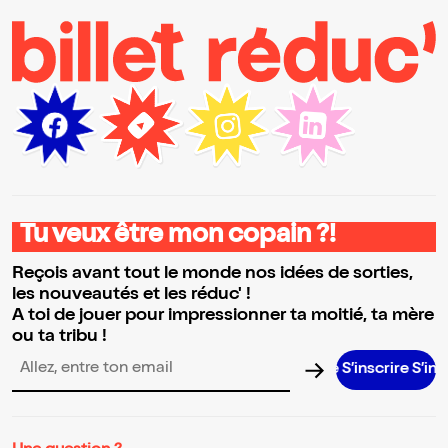
Tu veux être mon copain ?!
Reçois avant tout le monde nos idées de sorties,
les nouveautés et les réduc' !
A toi de jouer pour impressionner ta moitié, ta mère
ou ta tribu !
S’inscrire S’inscrire S’in
Adresse email pour la newsletter