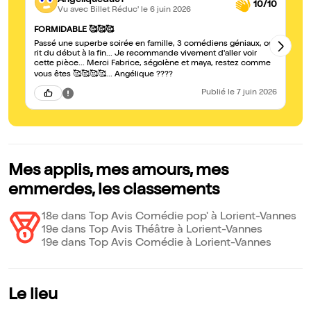
10/10
Vu avec Billet Réduc'
le 6 juin 2026
T
FORMIDABLE 🥰🥰🥰
Tr
Passé une superbe soirée en famille, 3 comédiens géniaux, on
Jé
rit du début à la fin... Je recommande vivement d'aller voir
fo
cette pièce... Merci Fabrice, ségolène et maya, restez comme
et
vous êtes 🥰🥰🥰🥰... Angélique ????
Publié
le 7 juin 2026
Mes applis, mes amours, mes
emmerdes, les classements
18e dans Top Avis Comédie pop' à Lorient-Vannes
19e dans Top Avis Théâtre à Lorient-Vannes
19e dans Top Avis Comédie à Lorient-Vannes
Le lieu