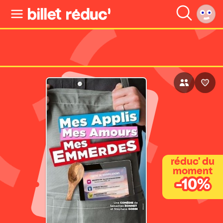
réduc' du
moment
-10%