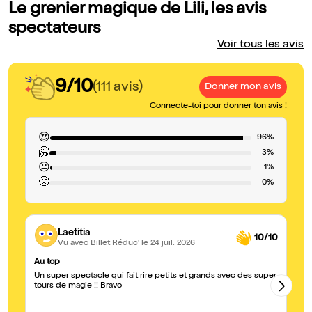
Le grenier magique de Lili, les avis
spectateurs
Voir tous les avis
9/10
(111 avis)
Donner mon avis
Connecte-toi pour donner ton avis !
😍
96%
🤗
3%
😐
1%
🙁
0%
Laetitia
10/10
Vu avec Billet Réduc'
le 24 juil. 2026
Au top
Tr
Un super spectacle qui fait rire petits et grands avec des super
On
tours de magie !! Bravo
voi