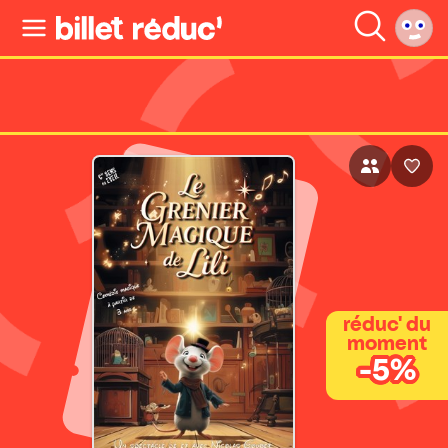
réduc' du
moment
-5%