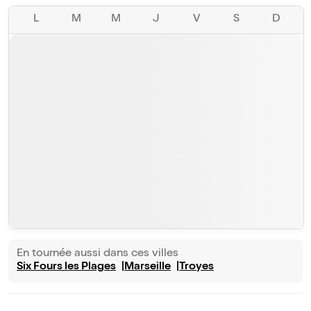
L
M
M
J
V
S
D
En tournée aussi dans ces villes
Six Fours les Plages
Marseille
Troyes