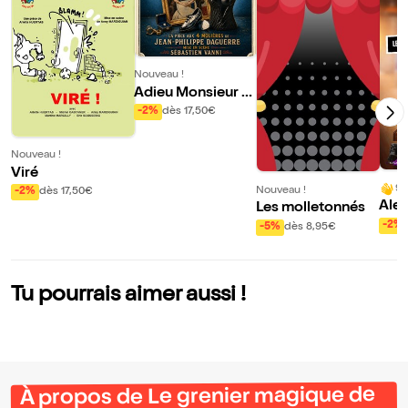
Nouveau !
Adieu Monsieur H
affmann
-2%
dès 17,50€
Nouveau !
Viré
9/
Nouveau !
-2%
dès 17,50€
Alex
Les molletonnés
ans 
-2%
-5%
dès 8,95€
Tu pourrais aimer aussi !
À propos de Le grenier magique de