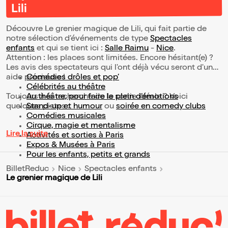
Lili
Découvre Le grenier magique de Lili, qui fait partie de
notre sélection d’événements de type
Spectacles
enfants
et qui se tient ici :
Salle Raimu
-
Nice
.
Attention : les places sont limitées. Encore hésitant(e) ?
Les avis des spectateurs qui l'ont déjà vécu seront d'une
aide précieuse !
Comédies drôles et pop’
Célébrités au théâtre
Toujours à la recherche de la sortie idéale ? Voici
Au théâtre, pour faire le plein d’émotions
quelques pistes :
Stand-up et humour
ou
soirée en comedy clubs
Comédies musicales
Cirque, magie et mentalisme
Lire la suite
Activités et sorties à Paris
Expos & Musées à Paris
Pour les enfants, petits et grands
BilletReduc
Nice
Spectacles enfants
Le grenier magique de Lili