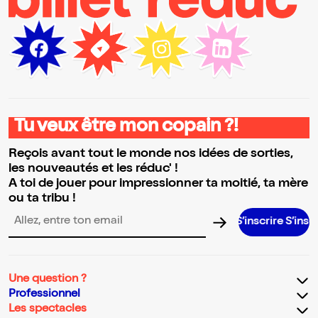
Tu veux être mon copain ?!
Reçois avant tout le monde nos idées de sorties,
les nouveautés et les réduc' !
A toi de jouer pour impressionner ta moitié, ta mère
ou ta tribu !
S’inscrire S’inscrire S’insc
Adresse email pour la newsletter
Une question ?
Professionnel
Les spectacles