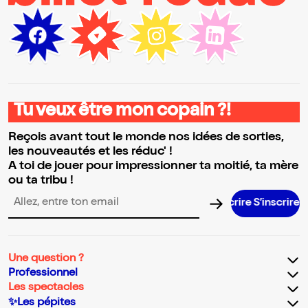
Tu veux être mon copain ?!
Reçois avant tout le monde nos idées de sorties,
les nouveautés et les réduc' !
A toi de jouer pour impressionner ta moitié, ta mère
ou ta tribu !
S’inscrire 
Adresse email pour la newsletter
Une question ?
Professionnel
Les spectacles
✨Les pépites