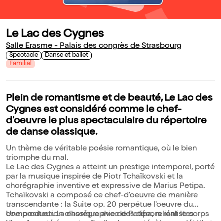
Le Lac des Cygnes
Salle Erasme - Palais des congrès de Strasbourg
Spectacle
Danse et ballet
Familial
Plein de romantisme et de beauté, Le Lac des
Cygnes est considéré comme le chef-
d'oeuvre le plus spectaculaire du répertoire
de danse classique.
Un thème de véritable poésie romantique, où le bien
triomphe du mal.
Le Lac des Cygnes a atteint un prestige intemporel, porté
par la musique inspirée de Piotr Tchaïkovski et la
chorégraphie inventive et expressive de Marius Petipa.
Tchaïkovski a composé ce chef-d'oeuvre de manière
transcendante : la Suite op. 20 perpétue l'oeuvre du
compositeur. La chorégraphie de Petipa, reliant le corps
Une production classique avec des décors réalistes