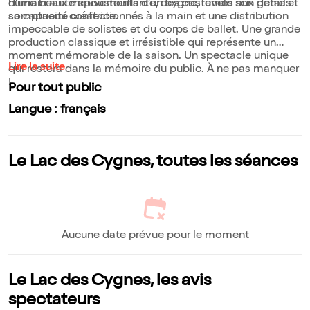
humain aux mouvements d'un cygne, révèle son génie et
d'une beauté époustouflante, des costumes aux détails
sa capacité créatrice.
somptueux confectionnés à la main et une distribution
impeccable de solistes et du corps de ballet. Une grande
production classique et irrésistible qui représente un
moment mémorable de la saison. Un spectacle unique
Lire la suite
qui restera dans la mémoire du public. À ne pas manquer
!
Pour tout public
Langue : français
Le Lac des Cygnes, toutes les séances
Aucune date prévue pour le moment
Le Lac des Cygnes, les avis
spectateurs