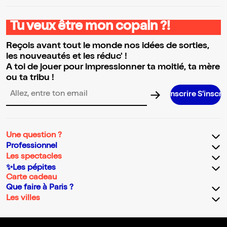
Tu veux être mon copain ?!
Reçois avant tout le monde nos idées de sorties,
les nouveautés et les réduc' !
A toi de jouer pour impressionner ta moitié, ta mère
ou ta tribu !
S’inscrire S’inscrire S’inscri
Adresse email pour la newsletter
Une question ?
Professionnel
Les spectacles
✨Les pépites
Carte cadeau
Que faire à Paris ?
Les villes