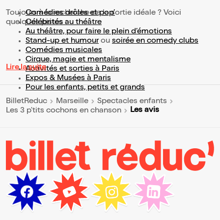
Toujours à la recherche de la sortie idéale ? Voici
Comédies drôles et pop’
quelques pistes :
Célébrités au théâtre
Au théâtre, pour faire le plein d’émotions
Stand-up et humour
ou
soirée en comedy clubs
Comédies musicales
Cirque, magie et mentalisme
Lire la suite
Activités et sorties à Paris
Expos & Musées à Paris
Pour les enfants, petits et grands
BilletReduc
Marseille
Spectacles enfants
Les avis
Les 3 p'tits cochons en chanson