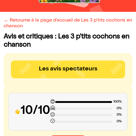
← Retourne à la page d'accueil de Les 3 p'tits cochons en
chanson
Avis et critiques : Les 3 p'tits cochons en
chanson
Les avis spectateurs
😍
100%
10/10
🤗
0%
😐
0%
🙁
0%