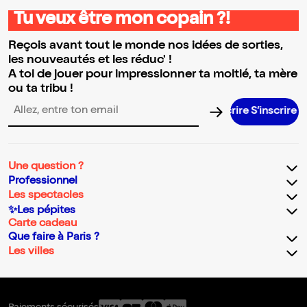
Tu veux être mon copain ?!
Reçois avant tout le monde nos idées de sorties,
les nouveautés et les réduc' !
A toi de jouer pour impressionner ta moitié, ta mère
ou ta tribu !
S’inscrire
Adresse email pour la newsletter
Une question ?
Professionnel
Les spectacles
✨Les pépites
Carte cadeau
Que faire à Paris ?
Les villes