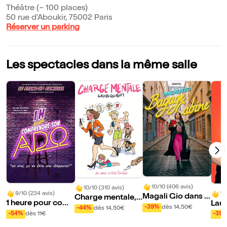
Théâtre (~ 100 places)
50 rue d'Aboukir, 75002 Paris
Réserver un parking
Les spectacles dans la même salle
10/10 (406 avis)
10/10 (310 avis)
9/10 (234 avis)
10
Magali Gio dans B
Charge mentale, s
1 heure pour com
Laur
agage cabine
auve qui peut !
-39%
dès 14,50€
-44%
dès 14,50€
prendre son ado
cha
-54%
dès 11€
-39