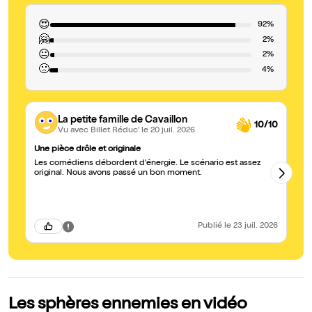
😍
92%
🤗
2%
😐
2%
🙁
4%
La petite famille de Cavaillon
10/10
Vu avec Billet Réduc'
le 20 juil. 2026
Une pièce drôle et originale
Dy
Les comédiens débordent d'énergie. Le scénario est assez
Un
original. Nous avons passé un bon moment.
pa
Publié
le 23 juil. 2026
Les sphères ennemies en vidéo