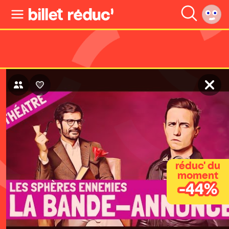
réduc' du
moment
-44%