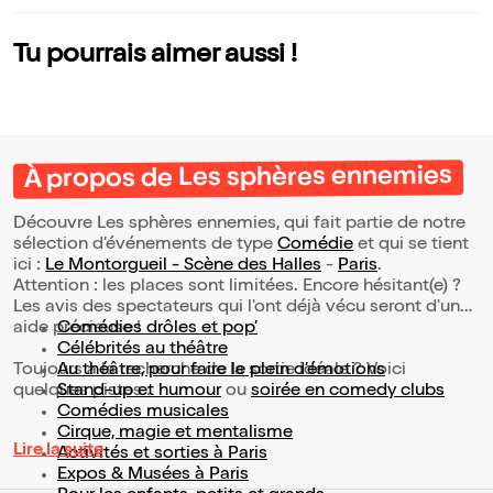
Tu pourrais aimer aussi !
À propos de Les sphères ennemies
Découvre Les sphères ennemies, qui fait partie de notre
sélection d’événements de type
Comédie
et qui se tient
ici :
Le Montorgueil - Scène des Halles
-
Paris
.
Attention : les places sont limitées. Encore hésitant(e) ?
Les avis des spectateurs qui l'ont déjà vécu seront d'une
aide précieuse !
Comédies drôles et pop’
Célébrités au théâtre
Toujours à la recherche de la sortie idéale ? Voici
Au théâtre, pour faire le plein d’émotions
quelques pistes :
Stand-up et humour
ou
soirée en comedy clubs
Comédies musicales
Cirque, magie et mentalisme
Lire la suite
Activités et sorties à Paris
Expos & Musées à Paris