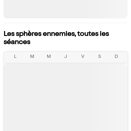
Les sphères ennemies, toutes les
séances
L
M
M
J
V
S
D