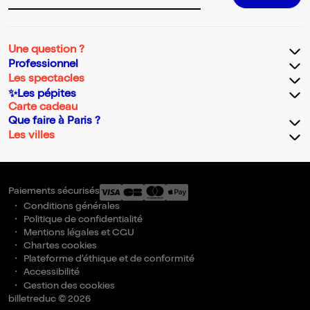
Une question ?
Professionnel
Les spectacles
✨Les pépites
Carte cadeau
Que faire à Paris ?
Les villes
Paiements sécurisés
Conditions générales
Politique de confidentialité
Mentions légales et CGU
Chartes cookies
Plateforme d'éthique et de conformité
Accessibilité
Gestion des cookies
billetreduc © 2026