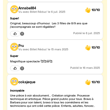
Annabell84
10/10
Vu avec Billet Réduc'
le 6 juil. 2025
Super!
Original, beaucoup d'humour. Les 3 filles de 8/9 ans que
j'accompagnais se sont régalées!!
Publié
le 8 juil. 2025
Pru
10/10
Vu avec Billet Réduc'
le 15 mars 2025
Super
Magnifique spectacle 🥰🥰🤩🥰
Publié
le 16 mars 2025
cokajeque
10/10
Incroyable
Une pièce à voir absolument... Création originale. Prouesse
technique et artistique. Pièce grand public pour tous. Bravo à
Barbara pour son talent, bravo à tous les comédiens et les
techniciens qui ont créé cette pièce. Enfants, adultes, foncez..