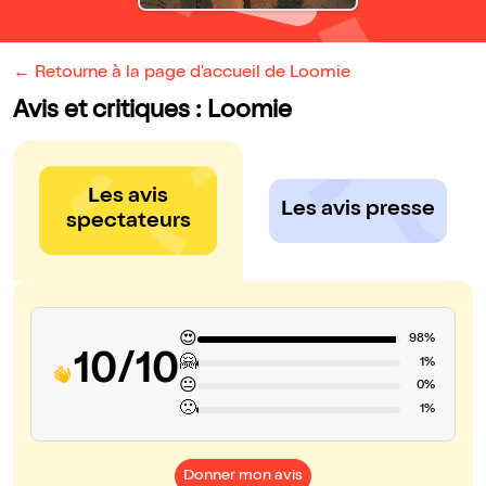
← Retourne à la page d'accueil de Loomie
Avis et critiques : Loomie
Les avis
Les avis presse
spectateurs
😍
98%
10/10
🤗
1%
😐
0%
🙁
1%
Donner mon avis