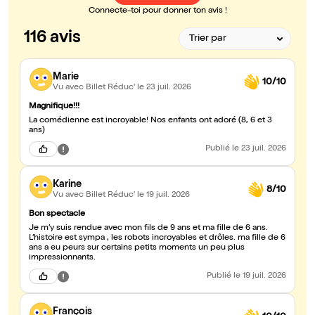
Connecte-toi pour donner ton avis !
116 avis
Marie
10/10
Vu avec Billet Réduc'
le 23 juil. 2026
Magnifique!!!
La comédienne est incroyable! Nos enfants ont adoré (8, 6 et 3
ans)
Publié
le 23 juil. 2026
Karine
8/10
Vu avec Billet Réduc'
le 19 juil. 2026
Bon spectacle
Je m’y suis rendue avec mon fils de 9 ans et ma fille de 6 ans.
L’histoire est sympa , les robots incroyables et drôles. ma fille de 6
ans a eu peurs sur certains petits moments un peu plus
impressionnants.
Publié
le 19 juil. 2026
François