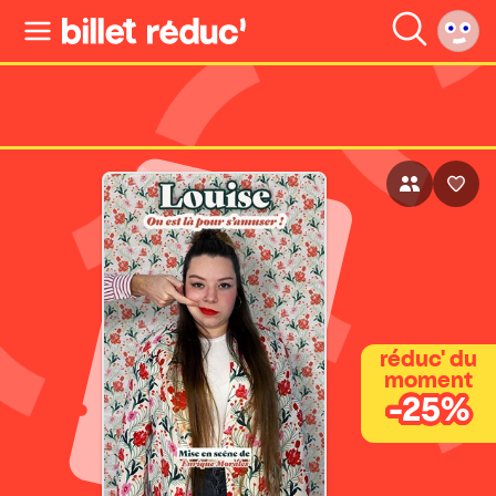
réduc' du
moment
-25%