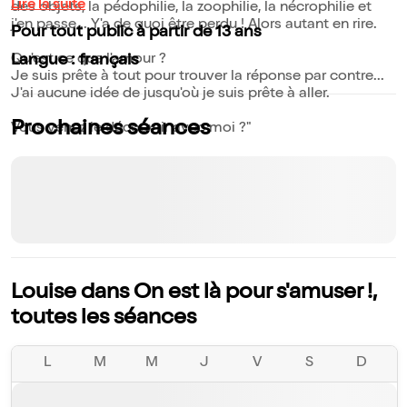
Lire la suite
des objets, la pédophilie, la zoophilie, la nécrophilie et
j'en passe... Y'a de quoi être perdu ! Alors autant en rire.
Pour tout public à partir de 13 ans
Qu'est ce que l'amour ?
Langue : français
Je suis prête à tout pour trouver la réponse par contre...
J'ai aucune idée de jusqu'où je suis prête à aller.
Prochaines séances
Vous venez le découvrir avec moi ?"
Louise dans On est là pour s'amuser !,
toutes les séances
L
M
M
J
V
S
D