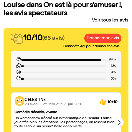
Louise dans On est là pour s'amuser !,
les avis spectateurs
Voir tous les avis
10/10
(66 avis)
Donner mon avis
Connecte-toi pour donner ton avis !
😍
94%
🤗
3%
😐
0%
🙁
3%
CELESTINE
10/10
Vu avec Billet Réduc'
le 22 juil. 2026
Comédie décalée, vivante
Ex
Un womanshow décalé sur la thématique de l'amour! Louise
Ne
joue très bien les émotions, les personnages, on ressent bien
vo
toute sa folie sur scène! Belle découverte.
fr
te