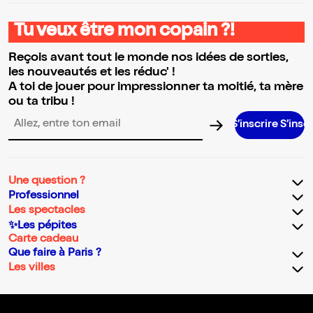
Tu veux être mon copain ?!
Reçois avant tout le monde nos idées de sorties,
les nouveautés et les réduc' !
A toi de jouer pour impressionner ta moitié, ta mère
ou ta tribu !
S’inscrire S’inscrire S’insc
Adresse email pour la newsletter
Une question ?
Professionnel
Les spectacles
✨Les pépites
Carte cadeau
Que faire à Paris ?
Les villes