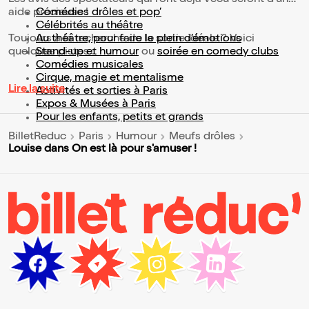
Les avis des spectateurs qui l'ont déjà vécu seront d'une
aide précieuse !
Comédies drôles et pop’
Célébrités au théâtre
Toujours à la recherche de la sortie idéale ? Voici
Au théâtre, pour faire le plein d’émotions
quelques pistes :
Stand-up et humour
ou
soirée en comedy clubs
Comédies musicales
Cirque, magie et mentalisme
Lire la suite
Activités et sorties à Paris
Expos & Musées à Paris
Pour les enfants, petits et grands
BilletReduc
Paris
Humour
Meufs drôles
Louise dans On est là pour s'amuser !