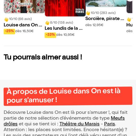
10/10 (283 avis)
Sorcière, pirate et
10/10 (66 avis)
10
8/10 (138 avis)
crocodile
Louise dans On es
Hug
dès 12,95€
Les lundis de la m
t là pour s'amuser
ans 
-25%
dès 16,50€
dès 
agie
-33%
dès 10,95€
!
Tu pourrais aimer aussi !
À propos de Louise dans On est là
pour s'amuser !
Découvre Louise dans On est là pour s'amuser !, qui fait
partie de notre sélection d’événements de type
Meufs
drôles
et qui se tient ici :
Théâtre du Marais
-
Paris
.
Attention : les places sont limitées. Encore hésitant(e) ?