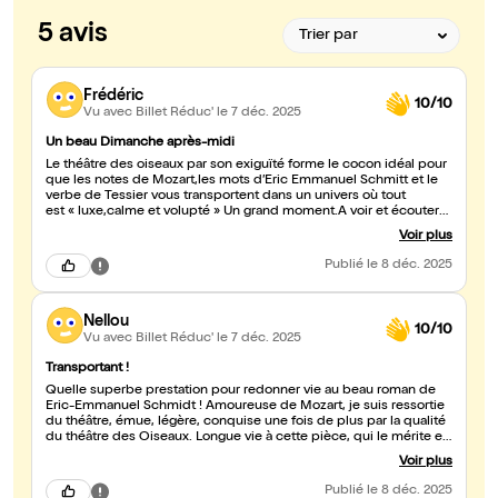
5 avis
Frédéric
10/10
Vu avec Billet Réduc'
le 7 déc. 2025
Un beau Dimanche après-midi
Le théâtre des oiseaux par son exiguïté forme le cocon idéal pour
que les notes de Mozart,les mots d’Eric Emmanuel Schmitt et le
verbe de Tessier vous transportent dans un univers où tout
est « luxe,calme et volupté » Un grand moment.A voir et écouter
de toute urgence.
Voir plus
Publié
le 8 déc. 2025
Nellou
10/10
Vu avec Billet Réduc'
le 7 déc. 2025
Transportant !
Quelle superbe prestation pour redonner vie au beau roman de
Eric-Emmanuel Schmidt ! Amoureuse de Mozart, je suis ressortie
du théâtre, émue, légère, conquise une fois de plus par la qualité
du théâtre des Oiseaux. Longue vie à cette pièce, qui le mérite et
merci pour ce délicieux moment poetico-musical. Bravo !!!
Voir plus
Publié
le 8 déc. 2025