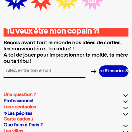
Tu veux être mon copain ?!
Reçois avant tout le monde nos idées de sorties,
les nouveautés et les réduc' !
A toi de jouer pour impressionner ta moitié, ta mère
ou ta tribu !
S’inscrire S’in
Adresse email pour la newsletter
Une question ?
Professionnel
Les spectacles
✨Les pépites
Carte cadeau
Que faire à Paris ?
Les villes