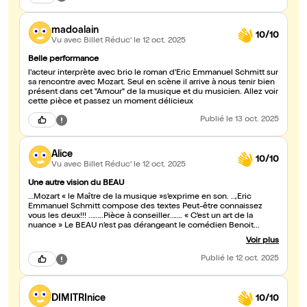
madoalain
10/10
Vu avec Billet Réduc'
le 12 oct. 2025
Belle performance
l'acteur interprète avec brio le roman d'Eric Emmanuel Schmitt sur
sa rencontre avec Mozart. Seul en scène il arrive à nous tenir bien
présent dans cet "Amour" de la musique et du musicien. Allez voir
cette pièce et passez un moment délicieux
Publié
le 13 oct. 2025
Alice
10/10
Vu avec Billet Réduc'
le 12 oct. 2025
Une autre vision du BEAU
…Mozart « le Maître de la musique »s’exprime en son. ..,Éric
Emmanuel Schmitt compose des textes Peut-être connaissez
vous les deux!!! ……..Pièce à conseiller……. « C’est un art de la
nuance » Le BEAU n’est pas dérangeant le comédien Benoit
Tessier par cette lettre maîtrise une longue palette d’émotions de
Voir plus
dictions et sait les faire surgir au bon moment la musique
l’accompagne Envie d’écouter Mozart oui bien sûr mais avec L’ART
Publié
le 12 oct. 2025
différemment
DIMITRInice
10/10