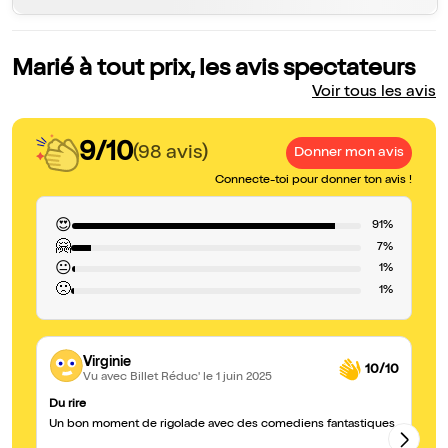
Marié à tout prix, les avis spectateurs
Voir tous les avis
9/10
(98 avis)
Donner mon avis
Connecte-toi pour donner ton avis !
😍
91%
🤗
7%
😐
1%
🙁
1%
Virginie
10/10
Vu avec Billet Réduc'
le 1 juin 2025
Du rire
Dr
Un bon moment de rigolade avec des comediens fantastiques.
Un
Un