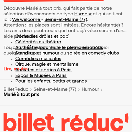
Découvre Marié à tout prix, qui fait partie de notre
sélection d’événements de type
Humour
et qui se tient
ici :
We welcome
-
Seine-et-Marne (77)
.
Attention : les places sont limitées. Encore hésitant(e) ?
Les avis des spectateurs qui l'ont déjà vécu seront d'une
aide précieuse !
Comédies drôles et pop’
Célébrités au théâtre
Toujours à la recherche de la sortie idéale ? Voici
Au théâtre, pour faire le plein d’émotions
quelques pistes :
Stand-up et humour
ou
soirée en comedy clubs
Comédies musicales
Cirque, magie et mentalisme
Lire la suite
Activités et sorties à Paris
Expos & Musées à Paris
Pour les enfants, petits et grands
BilletReduc
Seine-et-Marne (77)
Humour
Marié à tout prix