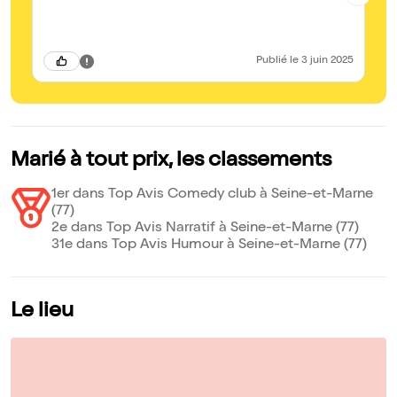
re
pe
si
se
sp
Publié
le 3 juin 2025
vi
fa
Marié à tout prix, les classements
1er dans Top Avis Comedy club à Seine-et-Marne
(77)
2e dans Top Avis Narratif à Seine-et-Marne (77)
31e dans Top Avis Humour à Seine-et-Marne (77)
Le lieu