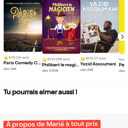
9/10 (36 avis)
10/10 (71 avis)
10/10 (109 avis)
Nouve
Paris Comedy Clu
Yazid Assoumani
Philibert le magici
Pep
b
dès 24€
en
ub
dès 24€
dès 11,95€
dès 
Tu pourrais aimer aussi !
À propos de Marié à tout prix