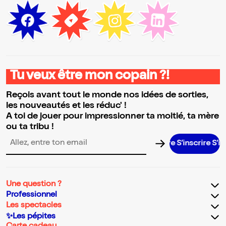
Tu veux être mon copain ?!
Reçois avant tout le monde nos idées de sorties,
les nouveautés et les réduc' !
A toi de jouer pour impressionner ta moitié, ta mère
ou ta tribu !
S’inscrire S’inscrire 
Adresse email pour la newsletter
Une question ?
Professionnel
Les spectacles
✨Les pépites