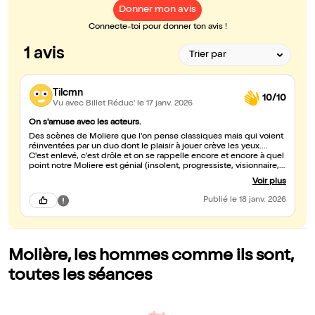
Donner mon avis
Connecte-toi pour donner ton avis !
1 avis
Tilcmn
10/10
Vu avec Billet Réduc'
le 17 janv. 2026
On s'amuse avec les acteurs.
Des scènes de Moliere que l'on pense classiques mais qui voient
réinventées par un duo dont le plaisir à jouer crève les yeux....
C'est enlevé, c'est drôle et on se rappelle encore et encore à quel
point notre Moliere est génial (insolent, progressiste, visionnaire,
subtil,...) + un effort particulier sur les costumes, employés très à
Voir plus
propos. Et là l'habit peut faire le moine!
Publié
le 18 janv. 2026
Molière, les hommes comme ils sont,
toutes les séances