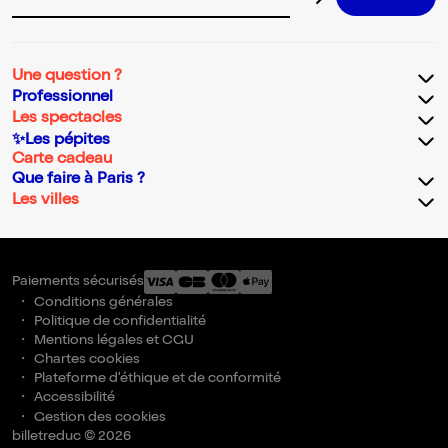
Adresse email pour la newsletter
Une question ?
Professionnel
Les spectacles
✨Les pépites
Carte cadeau
Que faire à Paris ?
Les villes
Paiements sécurisés
Conditions générales
Politique de confidentialité
Mentions légales et CGU
Chartes cookies
Plateforme d'éthique et de conformité
Accessibilité
Gestion des cookies
billetreduc © 2026