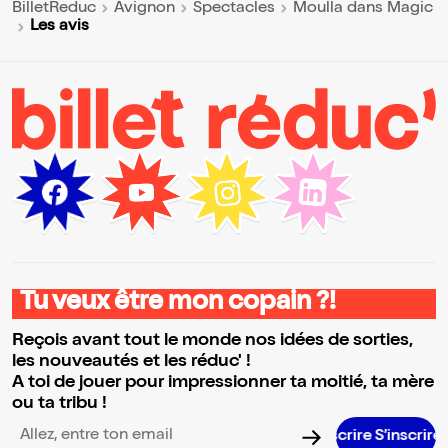
BilletReduc
Avignon
Spectacles
Moulla dans Magic
Les avis
Tu veux être mon copain ?!
Reçois avant tout le monde nos idées de sorties,
les nouveautés et les réduc' !
A toi de jouer pour impressionner ta moitié, ta mère
ou ta tribu !
S’insc
Adresse email pour la newsletter