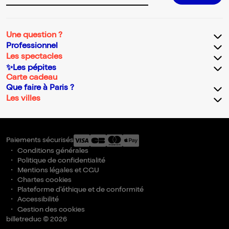
Une question ?
Professionnel
Les spectacles
✨Les pépites
Carte cadeau
Que faire à Paris ?
Les villes
Paiements sécurisés
Conditions générales
Politique de confidentialité
Mentions légales et CGU
Chartes cookies
Plateforme d'éthique et de conformité
Accessibilité
Gestion des cookies
billetreduc © 2026