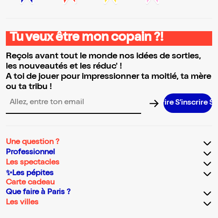
Tu veux être mon copain ?!
Reçois avant tout le monde nos idées de sorties,
les nouveautés et les réduc' !
A toi de jouer pour impressionner ta moitié, ta mère
ou ta tribu !
S’inscrire S’
Adresse email pour la newsletter
Une question ?
Professionnel
Les spectacles
✨Les pépites
Carte cadeau
Que faire à Paris ?
Les villes