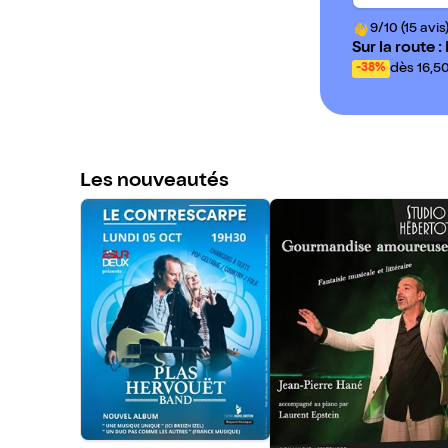
9/10 (15 avis
Sur la route 
ano Solo à L
dès 16,5
-38%
Les nouveautés