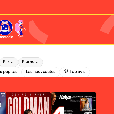
b
pectacle
Enfant
Concert
Activité
Expo et musée
Prix
Promo
s pépites
Les nouveautés
🏆 Top avis