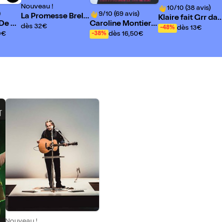
Nouveau !
10/10 (38 avis)
)
9/10 (69 avis)
La Promesse Brel
Klaire fait Grr da
: De M
Caroline Montier c
Autrement
dès 32€
Ecoutez battre
dès 13€
-48%
hasa
hante Barbara am
0€
dès 16,50€
-38%
oureuse
Nouveau !