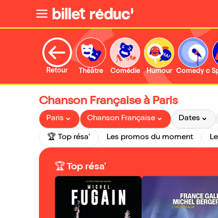
Retour
Théâtre
Comédie
Humour
Comedy clu
S
Chanson Française à Paris
Paris
Chanson Française
Dates
🏆 Top résa'
Les promos du moment
Le
🏆 Top résa'