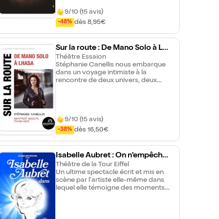
chanson rock, poésie électrique et
images intérieures. Des guitares, des
9/10 (15 avis)
mots, des colères douces, de la
dès 8,95€
-48%
tendresse aussi. Une traversée
humaine, tendue vers la lumière. Ici
un extrait — quelques minutes pour
entrer dans l'univers. Si quelque
Sur la route : De Mano Solo à Lha
chose résonne, on se retrouve
sa
Théâtre Essaion
dimanche sur la péniche."
Stéphanie Canellis nous embarque
dans un voyage intimiste à la
rencontre de deux univers, deux
poètes singuliers, écorchés à la
fêlure lumineuse, donnant souffle
aux chansons et révélant son propre
monde, célébrant la vie, la mort,
9/10 (15 avis)
l'amour, les joies et les peines, les
rages, l'exil, l'espoir.
dès 16,50€
-38%
Isabelle Aubret : On n'empêche
pas un oiseau de chanter
Théâtre de la Tour Eiffel
Un ultime spectacle écrit et mis en
scène par l'artiste elle-même dans
lequel elle témoigne des moments
forts de sa carrière artistique
comme de sa vie familiale et
personnelle, interprétant au fil du