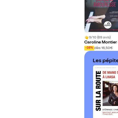
9/10 (69 avis)
Caroline Montier
ante Barbara am
dès 16,50€
-38%
euse
Les pépit