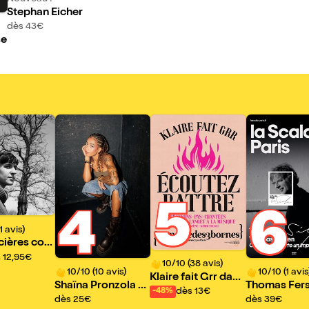
Stephan Eicher
dès 43€
se
5
4
6
1 avis)
cières com
autres
 12,95€
10/10 (38 avis)
10/10 (10 avis)
10/10 (1 avis
Klaire fait Grr dans
Shaïna Pronzola e
Thomas Fers
Ecoutez battre
dès 13€
-48%
n live acoustique
omme on qui
dès 25€
dès 39€