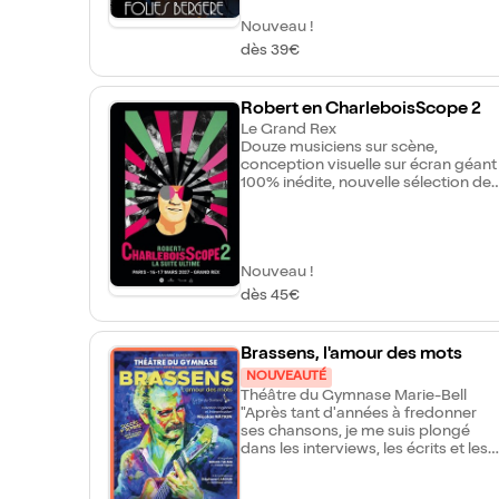
chanteur et son pianiste de
prédilection.
Nouveau !
dès 39€
Robert en CharleboisScope 2
Le Grand Rex
Douze musiciens sur scène,
conception visuelle sur écran géant
100% inédite, nouvelle sélection de
ses plus grandes chansons. Cette
production d'une ampleur rare pour
un artiste de la francophonie
viendra clore de façon
Nouveau !
spectaculaire un chapitre important
d'une carrière immense. Un cadeau
dès 45€
que se fait le grand Charlebois et
une chance unique, inestimable,
pour le public Français de célébrer
Brassens, l'amour des mots
en grand, en sa compagnie, une
NOUVEAUTÉ
véritable légende vivante.
Théâtre du Gymnase Marie-Bell
"Après tant d'années à fredonner
ses chansons, je me suis plongé
dans les interviews, les écrits et les
pensées de Georges Brassens. Peu
à peu, un fil s'est tissé, non pas pour