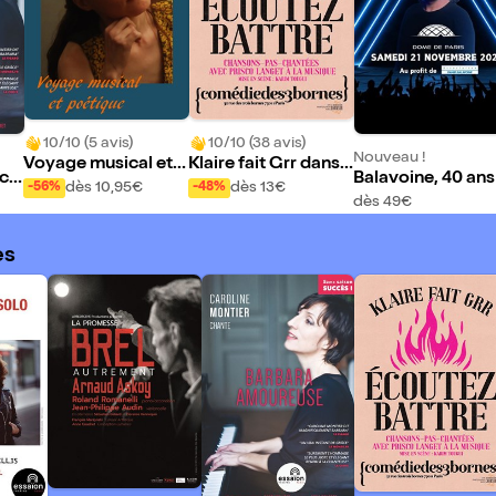
10/10 (5 avis)
10/10 (38 avis)
Nouveau !
Voyage musical et p
Klaire fait Grr dans E
 ch
Balavoine, 40 ans
oétique
coutez battre
dès 10,95€
dès 13€
-56%
-48%
our
éjà
dès 49€
es