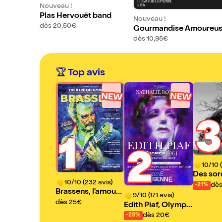
Nouveau !
Plas Hervouët band
Nouveau !
dès 20,50€
Gourmandise Amoureu
dès 10,95€
🏆 Top avis
3
1
2
10/10 (
Des sor
10/10 (232 avis)
me les 
dès
-21%
Brassens, l'amour
9/10 (171 avis)
des mots
dès 25€
Edith Piaf, Olympi
a 1961
dès 20€
-28%