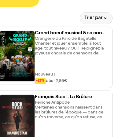
e
co, La Femme
oureuse
Trier par
Grand boeuf musical & sa contr
overse
Orangerie du Parc de Bagatelle
Chanter et jouer ensemble, à tout
âge, tout niveau ? Oui ! Rejoignez la
joyeuse chorale de chansons de
Stéphane Gabbay et Le Buff. Des
livrets de paroles et d'accords sont
distribués. Vous avez un instrument,
prenez-le ! Est-ce de l'art ? Moment
Nouveau !
suivi d'un débat-controverse ouvert
dès 12,95€
-21%
et convivial sur le thème : La
musique pour tous ?
François Staal : La Brûlure
Péniche Antipode
Certaines chansons naissent dans
les brûlures de l'époque — dans ce
qu'on traverse, ce qu'on refuse, ce
qu'on espère encore. "Le 4 octobre,
je reviens sur la péniche présenter
La Brûlure : un concert live entre