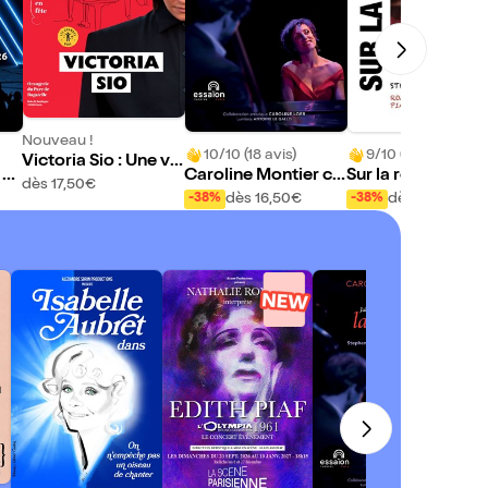
Nouveau !
10/10 (18 avis)
9/10 (15 avis)
Victoria Sio : Une vo
 d
Caroline Montier ch
Sur la route : De 
ix, un piano
dès 17,50€
ante Juliette Gréco,
o Solo à Lhasa
dès 16,50€
dès 16,50€
-38%
-38%
La Femme