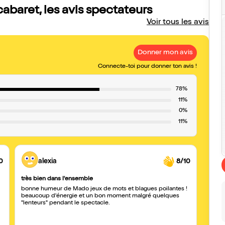
abaret, les avis spectateurs
Voir tous les avis
Donner mon avis
Connecte-toi pour donner ton avis !
78%
11%
0%
11%
0
alexia
8/10
très bien dans l'ensemble
Excell
bonne humeur de Mado jeux de mots et blagues poilantes !
Merci à Ma
beaucoup d'énergie et un bon moment malgré quelques
d'avoir organi
"lenteurs" pendant le spectacle.
bon d