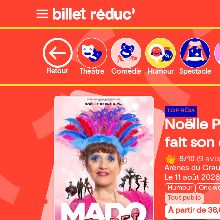
Retour
Théâtre
Comédie
Humour
Spectacle
TOP RÉSA
Noëlle 
fait son
8/10
(9 avis
Arènes du Grau
Le 11 août 2026
Humour
One w
Tout public
À partir de 36