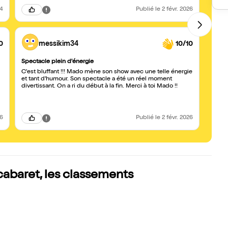
24
Publié
le 2 févr. 2026
0
messikim34
10/10
Spectacle plein d'énergie
Mado 
C'est bluffant !!! Mado mène son show avec une telle énergie
Super
et tant d'humour. Son spectacle a été un réel moment
même 
divertissant. On a ri du début à la fin. Merci à toi Mado !!
très d
26
Publié
le 2 févr. 2026
cabaret, les classements