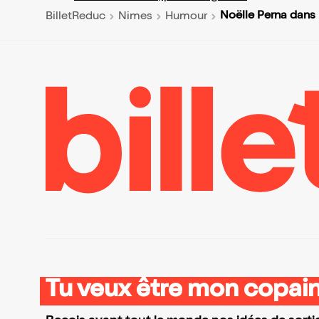
Noëlle Perna dans
BilletReduc
Nimes
Humour
Tu veux être mon copain