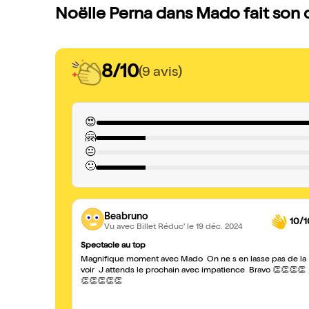
Noëlle Perna dans Mado fait son c
8/10
(9 avis)
😍
🤗
😐
🙁
Beabruno
10/1
Vu avec Billet Réduc'
le 19 déc. 2024
Spectacle au top
Magnifique moment avec Mado On ne s en lasse pas de la
voir J attends le prochain avec impatience Bravo 👏👏👏👏
👏👏👏👏👏