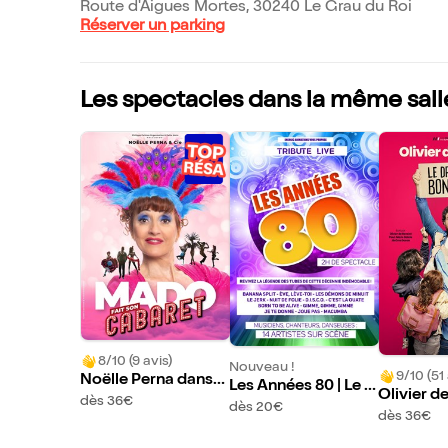
Route d'Aigues Mortes, 30240 Le Grau du Roi
Réserver un parking
Les spectacles dans la même sall
8/10 (9 avis)
Nouveau !
9/10 (51 
Noëlle Perna dans
Les Années 80 | Le G
Olivier d
Mado fait son cabar
dès 36€
rau du Roi
dès 20€
ans Le dr
dès 36€
et
eur