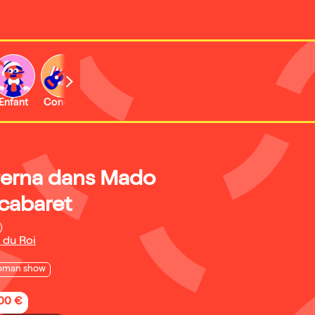
Enfant
Concert
Perna dans Mado
 cabaret
)
 du Roi
oman show
,00 €