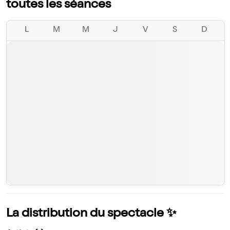
toutes les séances
L
M
M
J
V
S
D
La distribution du spectacle ✨