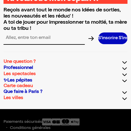
Reçois avant tout le monde nos idées de sorties,
les nouveautés et les réduc' !
A toi de jouer pour impressionner ta moitié, ta mère
ou ta tribu !
S’inscrire S’inscrire S’in
Adresse email pour la newsletter
Une question ?
Professionnel
Les spectacles
✨Les pépites
Carte cadeau
Que faire à Paris ?
Les villes
Paiements sécurisés
Conditions générales