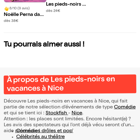
Les pieds-noirs en
8/10 (9 avis)
vacances à Nice
dès 24€
Noëlle Perna dans
Mado fait son cab
dès 38€
aret
Tu pourrais aimer aussi !
À propos de Les pieds-noirs en
vacances à Nice
Découvre Les pieds-noirs en vacances à Nice, qui fait
partie de notre sélection d’événements de type
Comédie
et qui se tient ici :
Stockfish
-
Nice
.
Attention : les places sont limitées. Encore hésitant(e) ?
Les avis des spectateurs qui l'ont déjà vécu seront d'une
aide précieuse !
Comédies drôles et pop’
Célébrités au théâtre