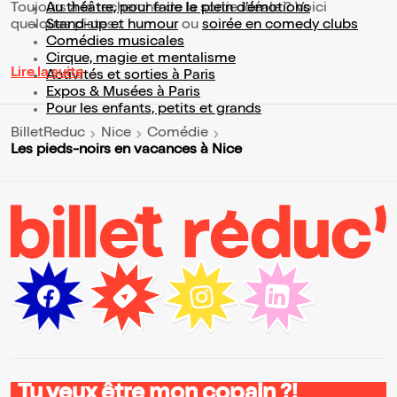
Toujours à la recherche de la sortie idéale ? Voici
Au théâtre, pour faire le plein d’émotions
quelques pistes :
Stand-up et humour
ou
soirée en comedy clubs
Comédies musicales
Cirque, magie et mentalisme
Lire la suite
Activités et sorties à Paris
Expos & Musées à Paris
Pour les enfants, petits et grands
BilletReduc
Nice
Comédie
Les pieds-noirs en vacances à Nice
Tu veux être mon copain ?!