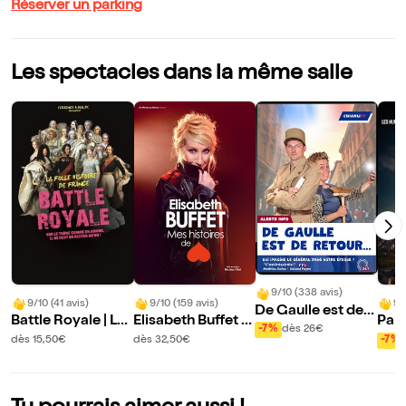
Réserver un parking
Les spectacles dans la même salle
9/10 (338 avis)
9/10 (41 avis)
9/10 (159 avis)
9/
De Gaulle est de r
Battle Royale | La
Elisabeth Buffet d
Par
etour
-7%
dès 26€
folle histoire de Fr
ans Mes histoires
b
dès 15,50€
dès 32,50€
-7%
ance - Volet 2
de coeur