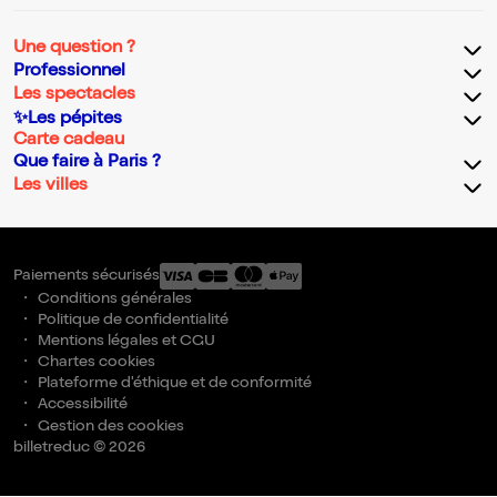
Une question ?
Professionnel
Les spectacles
✨Les pépites
Carte cadeau
Que faire à Paris ?
Les villes
Paiements sécurisés
Conditions générales
Politique de confidentialité
Mentions légales et CGU
Chartes cookies
Plateforme d'éthique et de conformité
Accessibilité
Gestion des cookies
billetreduc © 2026