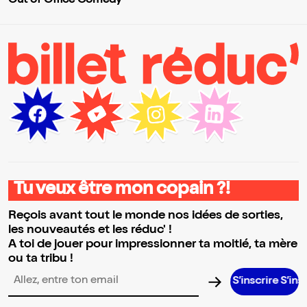
Out of Office Comedy
Tu veux être mon copain ?!
Reçois avant tout le monde nos idées de sorties,
les nouveautés et les réduc' !
A toi de jouer pour impressionner ta moitié, ta mère
ou ta tribu !
S’inscrire S’inscrire S’
Adresse email pour la newsletter