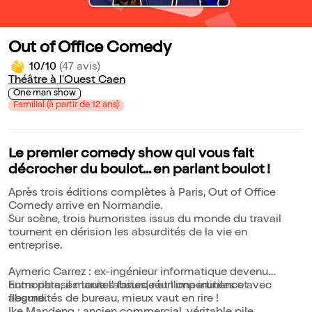
Out of Office Comedy
10/10
(47 avis)
Théâtre à l'Ouest Caen
One man show
Familial (à partir de 12 ans)
Le premier comedy show qui vous fait
décrocher du boulot... en parlant boulot !
Après trois éditions complètes à Paris, Out of Office
Comedy arrive en Normandie.
Sur scène, trois humoristes issus du monde du travail
tournent en dérision les absurdités de la vie en
entreprise.
Aymeric Carrez : ex-ingénieur informatique devenu
humoriste, il manie l'absurde et l'impertinence avec
Entre phrases toutes faites, réunions inutiles et
flegme.
absurdités de bureau, mieux vaut en rire !