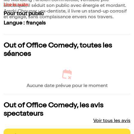
Ike Mandeng : ancien commercial, véritable pile
Lire la suite
électrique, il séduit son public avec énergie et mordant.
Arezki Chougar : ex-dentiste, il livre un stand-up corrosif
Pour tout public
et engagé, sans complaisance envers nos travers.
Langue : français
Out of Office Comedy, toutes les
séances
Aucune date prévue pour le moment
Out of Office Comedy, les avis
spectateurs
Voir tous les avis