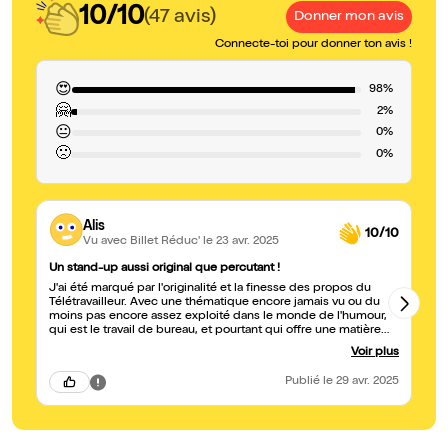
10/10
(47 avis)
Donner mon avis
Connecte-toi pour donner ton avis !
😍
98%
🤗
2%
😐
0%
🙁
0%
Alis
10/10
Vu avec Billet Réduc'
le 23 avr. 2025
Un stand-up aussi original que percutant !
So
J'ai été marqué par l'originalité et la finesse des propos du
J'
Télétravailleur. Avec une thématique encore jamais vu ou du
Fo
moins pas encore assez exploité dans le monde de l'humour,
no
qui est le travail de bureau, et pourtant qui offre une matière
co
infinie. Le Télétravailleur, que je suivais seulement sur les
hu
Voir plus
réseaux, a délivré une satire brillante, drôle, sincère et pleine
ba
de réflexions profondes sur nos choix de carrière, nos
pr
Publié
le 29 avr. 2025
ambitions, et le rapport avec notre environnement pro. On rit
à 
beaucoup, mais on ressort aussi avec une vraie matière à
penser. Un immense bravo à l'ensemble des artistes sur scène
: Lala, Anne, Ike... tous charismatiques, talentueux et
terriblement justes. Merci pour ce moment de théâtre vivant,