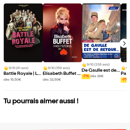
9/10 (338 avis)
9/10 (41 avis)
9/10 (159 avis)
9/
De Gaulle est de r
Battle Royale | La
Elisabeth Buffet d
Par
etour
-7%
dès 26€
folle histoire de Fr
ans Mes histoires
b
dès 15,50€
dès 32,50€
-7%
ance - Volet 2
de coeur
Tu pourrais aimer aussi !