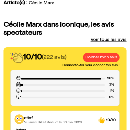
Artiste(s) :
Cécile Marx
Cécile Marx dans Iconique, les avis
spectateurs
Voir tous les avis
10/10
(222 avis)
Donner mon avis
Connecte-toi pour donner ton avis !
😍
96%
🤗
3%
😐
1%
🙁
0%
etiof
10/10
Vu avec Billet Réduc'
le 30 mai 2026