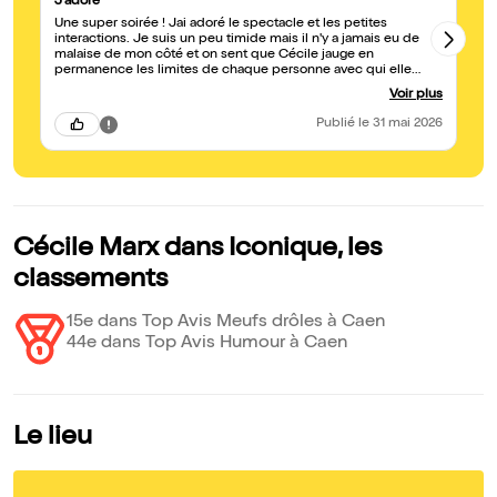
J'adore
Ic
Une super soirée ! Jai adoré le spectacle et les petites
Ex
interactions. Je suis un peu timide mais il n'y a jamais eu de
un
malaise de mon côté et on sent que Cécile jauge en
et
permanence les limites de chaque personne avec qui elle
sp
interagit pour être sûre que la personne soit à laisse. Un
Voir plus
spectacle drôle, feel good et avec sa dose d'humour noir.
Juste top, juste iconique !
Publié
le 31 mai 2026
Cécile Marx dans Iconique, les
classements
15e dans Top Avis Meufs drôles à Caen
44e dans Top Avis Humour à Caen
Le lieu