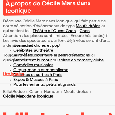
À propos de Cécile Marx dans
Iconique
Découvre Cécile Marx dans Iconique, qui fait partie de
notre sélection d’événements de type
Meufs drôles
et
qui se tient ici :
Théâtre à l'Ouest Caen
-
Caen
.
Attention : les places sont limitées. Encore hésitant(e) ?
Les avis des spectateurs qui l'ont déjà vécu seront d'une
aide précieuse !
Comédies drôles et pop’
Célébrités au théâtre
Toujours à la recherche de la sortie idéale ? Voici
Au théâtre, pour faire le plein d’émotions
quelques pistes :
Stand-up et humour
ou
soirée en comedy clubs
Comédies musicales
Cirque, magie et mentalisme
Lire la suite
Activités et sorties à Paris
Expos & Musées à Paris
Pour les enfants, petits et grands
BilletReduc
Caen
Humour
Meufs drôles
Cécile Marx dans Iconique