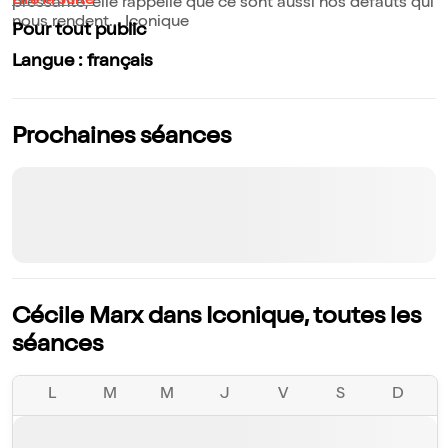
Lire la suite
pressante, elle rappelle que ce sont aussi nos défauts qui
nous rendent... Iconique
Pour tout public
Langue : français
Prochaines séances
Cécile Marx dans Iconique, toutes les
séances
L
M
M
J
V
S
D