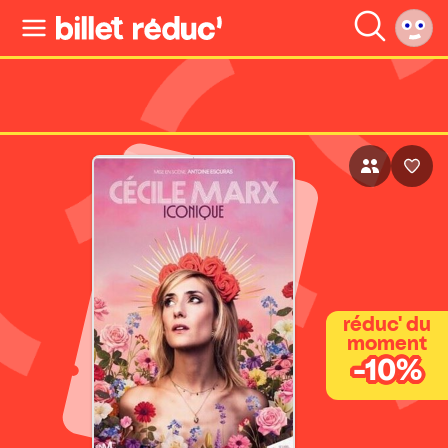
réduc' du
moment
-10%