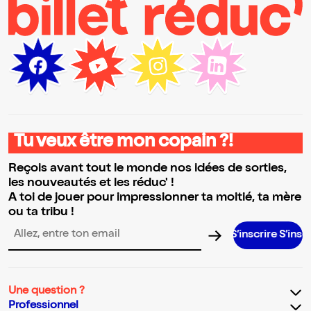
Tu veux être mon copain ?!
Reçois avant tout le monde nos idées de sorties,
les nouveautés et les réduc' !
A toi de jouer pour impressionner ta moitié, ta mère
ou ta tribu !
S’inscrire S’inscrire S’inscr
Adresse email pour la newsletter
Une question ?
Professionnel