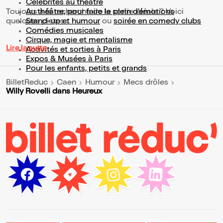
Célébrités au théâtre
Toujours à la recherche de la sortie idéale ? Voici
Au théâtre, pour faire le plein d’émotions
quelques pistes :
Stand-up et humour
ou
soirée en comedy clubs
Comédies musicales
Cirque, magie et mentalisme
Lire la suite
Activités et sorties à Paris
Expos & Musées à Paris
Pour les enfants, petits et grands
BilletReduc
Caen
Humour
Mecs drôles
Willy Rovelli dans Heureux