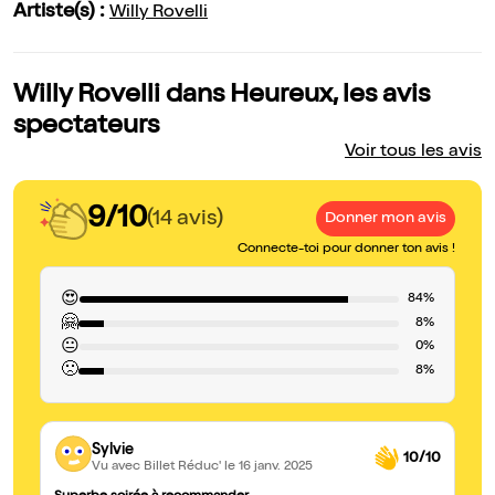
Artiste(s) :
Willy Rovelli
Willy Rovelli dans Heureux, les avis
spectateurs
Voir tous les avis
9/10
(14 avis)
Donner mon avis
Connecte-toi pour donner ton avis !
😍
84%
🤗
8%
😐
0%
🙁
8%
Sylvie
10/10
Vu avec Billet Réduc'
le 16 janv. 2025