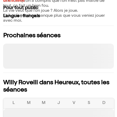
Lire la suite
Une fois qu'on a compris que l'on n'est pas maître de
tout, ça fait un bien fou.
Pour tout public
La vie veut que l'on joue ? Alors je joue.
Et à présent, il ne manque plus que vous veniez jouer
Langue : français
avec moi.
Prochaines séances
Willy Rovelli dans Heureux, toutes les
séances
L
M
M
J
V
S
D