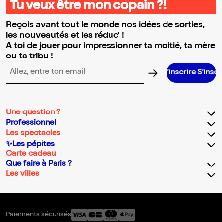
Tu veux être mon copain ?!
Reçois avant tout le monde nos idées de sorties,
les nouveautés et les réduc' !
A toi de jouer pour impressionner ta moitié, ta mère
ou ta tribu !
S’inscrire S’inscrire S’inscr
Adresse email pour la newsletter
Une question ?
Professionnel
Les spectacles
✨Les pépites
Carte cadeau
Que faire à Paris ?
Les villes
Paiements sécurisés