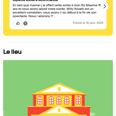
Superbe soirée à recommander
G
En tant que maman j ai offert cette sortie à mon fils Maxime 15
je
ans et nous avons adoré notre soirée. Willy Rovelli est un
si
excellent comédien, nous avons ri du début à la fin de son
- 
spectacle. Nous l adorons !!!
Publié
le 18 janv. 2025
Le lieu