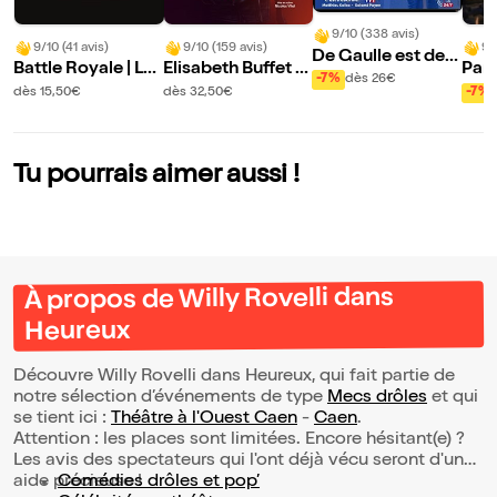
9/10 (338 avis)
9/10 (41 avis)
9/10 (159 avis)
9/
De Gaulle est de r
Battle Royale | La
Elisabeth Buffet d
Par
etour
-7%
dès 26€
folle histoire de Fr
ans Mes histoires
b
dès 15,50€
dès 32,50€
-7%
ance - Volet 2
de coeur
Tu pourrais aimer aussi !
À propos de Willy Rovelli dans
Heureux
Découvre Willy Rovelli dans Heureux, qui fait partie de
notre sélection d’événements de type
Mecs drôles
et qui
se tient ici :
Théâtre à l'Ouest Caen
-
Caen
.
Attention : les places sont limitées. Encore hésitant(e) ?
Les avis des spectateurs qui l'ont déjà vécu seront d'une
aide précieuse !
Comédies drôles et pop’