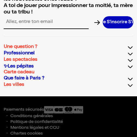
A toi de jouer pour impressionner ta moitié, ta mère
ou ta tribu !
S’inscrire S’inscri
Adresse email pour la newsletter
Une question ?
Professionnel
Les spectacles
✨Les pépites
Carte cadeau
Que faire à Paris ?
Les villes
Paiements sécurisés
Conditions générales
Politique de confidentialité
Mentions légales et CGU
Chartes cookies