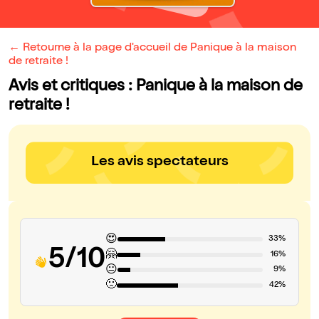
← Retourne à la page d'accueil de Panique à la maison
de retraite !
Avis et critiques : Panique à la maison de
retraite !
Les avis spectateurs
😍
33%
5/10
🤗
16%
😐
9%
🙁
42%