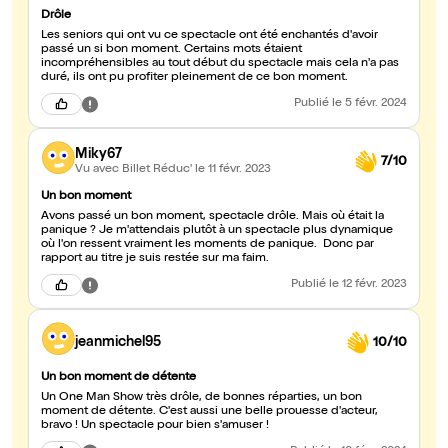
Drôle
Les seniors qui ont vu ce spectacle ont été enchantés d'avoir
passé un si bon moment. Certains mots étaient
incompréhensibles au tout début du spectacle mais cela n'a pas
duré, ils ont pu profiter pleinement de ce bon moment.
Publié
le 5 févr. 2024
Miky67
7/10
Vu avec Billet Réduc'
le 11 févr. 2023
Un bon moment
Avons passé un bon moment, spectacle drôle. Mais où était la
panique ? Je m'attendais plutôt à un spectacle plus dynamique
où l'on ressent vraiment les moments de panique. Donc par
rapport au titre je suis restée sur ma faim.
Publié
le 12 févr. 2023
jeanmichel95
10/10
Un bon moment de détente
Un One Man Show très drôle, de bonnes réparties, un bon
moment de détente. C'est aussi une belle prouesse d'acteur,
bravo ! Un spectacle pour bien s'amuser !