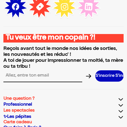
Tu veux être mon copain ?!
Reçois avant tout le monde nos idées de sorties,
les nouveautés et les réduc' !
A toi de jouer pour impressionner ta moitié, ta mère
ou ta tribu !
S’inscrire S’inscrire S’in
Adresse email pour la newsletter
Une question ?
Professionnel
Les spectacles
✨Les pépites
Carte cadeau