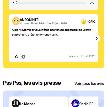
🙁
0%
ANEQUINTE
10/10
Vu avec Billet Réduc'
le 23 juil. 2026
Allez-y! Même si vous n'êtes pas fan de spectacle de Clown
M
Surprenant, drôle, tellement vivant.
Sp
si
pour 
Co
Publié
le 30 juil. 2026
Pss Pss, les avis presse
Voir tous les avis
Le Monde
Radio RFI