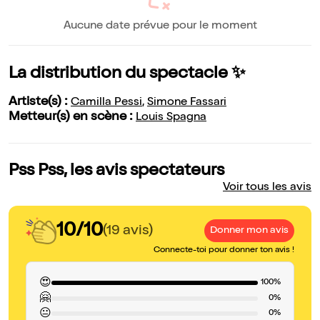
Aucune date prévue pour le moment
La distribution du spectacle ✨
Artiste(s) :
Camilla Pessi
,
Simone Fassari
Metteur(s) en scène :
Louis Spagna
Pss Pss, les avis spectateurs
Voir tous les avis
10/10
(19 avis)
Donner mon avis
Connecte-toi pour donner ton avis !
😍
100%
🤗
0%
😐
0%