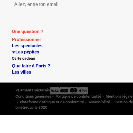
S’inscrire S’inscrire S’insc
Une question ?
Professionnel
Les spectacles
✨Les pépites
Carte cadeau
Que faire à Paris ?
Les villes
Paiements sécurisés
Conditions générales
Politique de confidentialité
Mentions légale
Plateforme d'éthique et de conformité
Accessibilité
Gestion de
billetreduc ©
2026