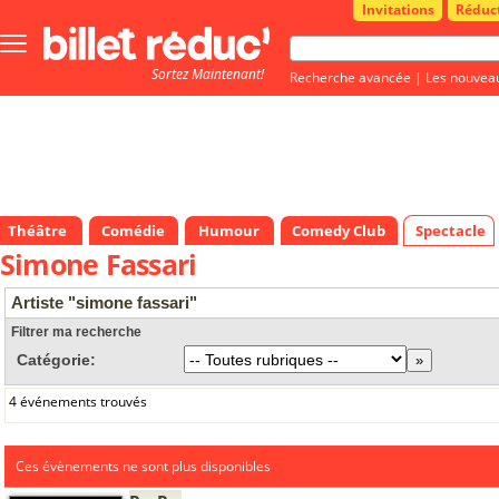
Invitations
Réduc
Bouton
menu
Sortez Maintenant!
principale
Recherche avancée
|
Les nouvea
Théâtre
Comédie
Humour
Comedy Club
Spectacle
Simone Fassari
Artiste "simone fassari"
Filtrer ma recherche
Catégorie:
4 événements trouvés
Ces évènements ne sont plus disponibles