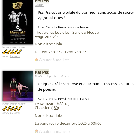
Pss Pss
Cirque
Pss Pss est une pilule de bonheur sans excès de sucre 
zygomatiques !
Avec Camilla Pessi, Simone Fasari
Théâtre les Lucioles - Salle du Fleuve
,
Avignon
(
84
)
Non disponible
Note internautes:
Du 05/07/2025 au 26/07/2025
avec
19 avis
Ajouter à ma liste
Pss Pss
Théâtre
à partir de 9 ans
Unique, drôle, virtuose et charmant, "Pss Pss" est un 
de poésie.
Avec Camilla Pessi, Simone Fassari
Le Karavan théâtre
,
Note internautes:
Chassieu (
69
)
avec
19 avis
Non disponible
Le vendredi 5 décembre 2025 à 00h00
Ajouter à ma liste