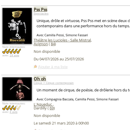
Pss Pss
Spectacles
Unique, drôle et virtuose, Pss Pss met en scène deux 
contemporains dans une performance hors du temps.
Avec Camilla Pessi, Simone Fassari
Théâtre les Lucioles - Salle Mistral
,
Avignon
(
84
)
Note internautes:
Non disponible
avec
19 avis
Du 04/07/2026 au 25/07/2026
Ajouter à ma liste
Oh oh
Cirque > Cirque contemporain
Un moment de cirque, de poésie, de drôlerie hors du 
Avec Compagnia Baccala, Camilla Pessi, Simone Fassari
L'Aqueduc
,
Note internautes:
Dardilly (
69
)
avec
4 avis
Non disponible
Le samedi 21 mars 2020 à 00h00