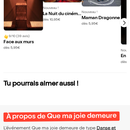
Nouveau !
Nouveau !
La Nuit du cinéma
Maman Dragonne
en musique !
dès 10,95€
dès 5,95€
9/10 (39 avis)
Face aux murs
dès 5,95€
Nouve
En a
and 
dès 1
Tu pourrais aimer aussi !
À propos de Que ma joie demeure
L’événement Que ma joie demeure de type
Danse et