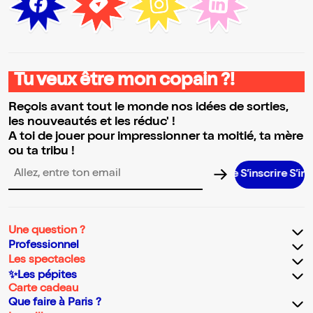
Tu veux être mon copain ?!
Reçois avant tout le monde nos idées de sorties,
les nouveautés et les réduc' !
A toi de jouer pour impressionner ta moitié, ta mère
ou ta tribu !
S’inscrire S’inscrire 
Adresse email pour la newsletter
Une question ?
Professionnel
Les spectacles
✨Les pépites
Carte cadeau
Que faire à Paris ?