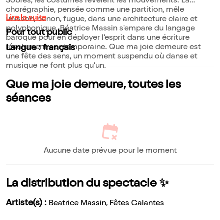
Sobres, les costumes révèlent les mouvements. La
chorégraphie, pensée comme une partition, mêle
Lire la suite
unisson, canon, fugue, dans une architecture claire et
polyphonique. Béatrice Massin s'empare du langage
Pour tout public
baroque pour en déployer l'esprit dans une écriture
résolument contemporaine. Que ma joie demeure est
Langue : français
une fête des sens, un moment suspendu où danse et
musique ne font plus qu'un.
Que ma joie demeure, toutes les
séances
Aucune date prévue pour le moment
La distribution du spectacle ✨
Artiste(s) :
Beatrice Massin
,
Fêtes Galantes