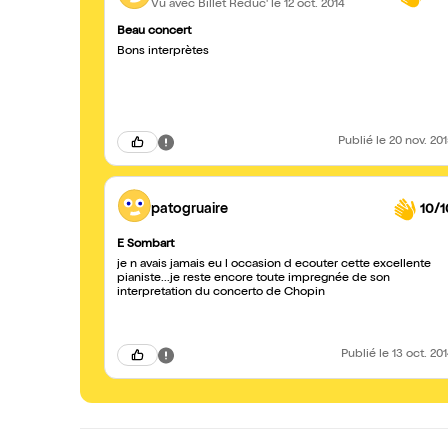
Vu avec Billet Réduc'
le 12 oct. 2014
Beau concert
Bons interprètes
Publié
le 20 nov. 20
patogruaire
10/1
E Sombart
je n avais jamais eu l occasion d ecouter cette excellente
pianiste...je reste encore toute impregnée de son
interpretation du concerto de Chopin
Publié
le 13 oct. 20