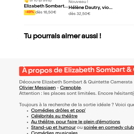
9/10 (6 avis)
Nouveau !
Elizabeth Sombart
Hélène Dautry, viol
& Quintette Camera
dès 16,50€
-49%
oncelle & Frédéric V
dès 32,50€
ta Resonnance
aysse-Knitter, piano
Tu pourrais aimer aussi !
À propos de Elizabeth Sombart 
Découvre Elizabeth Sombart & Quintette Camerata R
Olivier Messiaen
-
Grenoble
.
Attention : les places sont limitées. Encore hésitant
Toujours à la recherche de la sortie idéale ? Voici qu
Comédies drôles et pop’
Célébrités au théâtre
Au théâtre, pour faire le plein d’émotions
Stand-up et humour
ou
soirée en comedy club
Comédies musicales