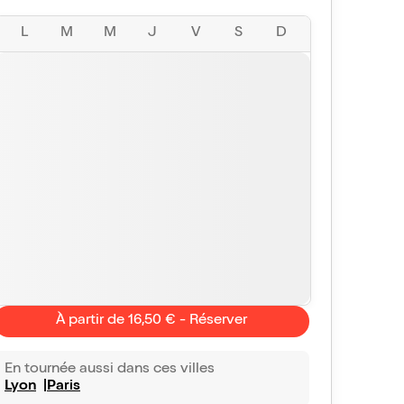
L
M
M
J
V
S
D
À partir de 16,50 € - Réserver
En tournée aussi dans ces villes
Lyon
Paris
Anonyme