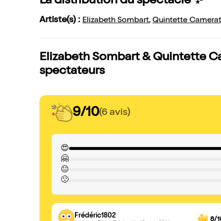
La distribution du spectacle ✨
Artiste(s) :
Elizabeth Sombart
,
Quintette Camera
Elizabeth Sombart & Quintette C
spectateurs
9/10
(6 avis)
😍
🤗
😐
🙁
Frédéric1802
8/1