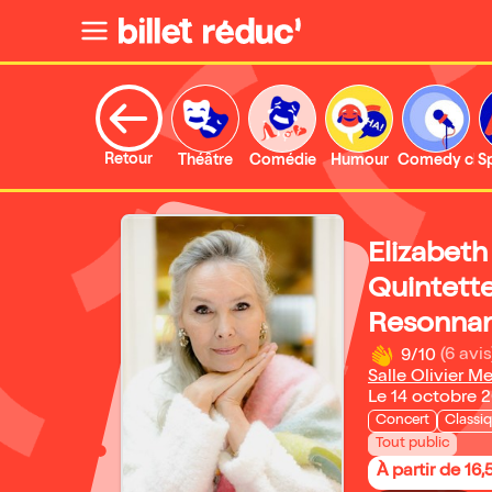
Retour
Théâtre
Comédie
Humour
Comedy clu
S
Elizabet
Quintett
Resonna
9/10
(6 avis
Salle Olivier M
Le 14 octobre 
Concert
Classi
Tout public
À partir de 16,