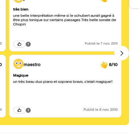
très bien
ELIS
une belle interprétation même si le schubert aurait gagné à
J'ai 
être plus tonique sur certains passages Très belle sonate de
appré
Chopin
15
Publié
le 7 nov. 2011
0
maestro
8/10
Magique
une s
un très beau duo piano et soprano bravo, c'etait magique!!
Eliza
du te
de sé
L'émot
Grand
14
Publié
le 8 nov. 2010