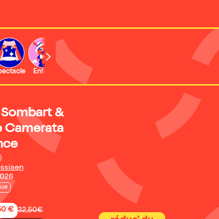
b
pectacle
Enfant
Concert
Activité
h Sombart &
e Camerata
nce
)
essiaen
2026
que
50 €
32,50€