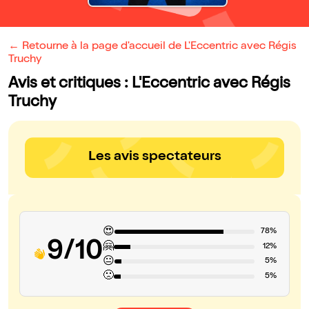
← Retourne à la page d'accueil de L'Eccentric avec Régis
Truchy
Avis et critiques : L'Eccentric avec Régis
Truchy
Les avis spectateurs
😍
78%
9/10
🤗
12%
😐
5%
🙁
5%