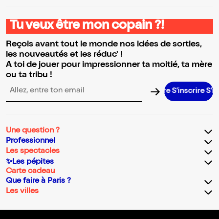
Tu veux être mon copain ?!
Reçois avant tout le monde nos idées de sorties,
les nouveautés et les réduc' !
A toi de jouer pour impressionner ta moitié, ta mère
ou ta tribu !
S’inscrire S’inscri
Adresse email pour la newsletter
Une question ?
Professionnel
Les spectacles
✨Les pépites
Carte cadeau
Que faire à Paris ?
Les villes