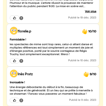
définie, fusionnant habilement le mime, l'expression corporelle,
l'humour et la musique. L'artiste réussit la prouesse de maintenir
l'attention du public pendant 1h30. La mise en scène est
soigneusement élaborée, ajoutant à l'ensemble un spectacle
Voir plus
divertissant et de qualité. Un bon moment de divertissement.
Publié
le 19 déc. 2023
florelie.p
10/10
Formidable !
les spectacles de mime sont trop rares, celui-ci alliant danse et
multiples références est tout simplement un moment de joie et
d'énergie positive, porté par le sourire contagieux de Régis
Truchy, tout simplement exceptionnel. Merci !
Publié
le 10 déc. 2023
Inès Pratz
9/10
Incroyable !
Une énergie débordante du début à la fin, beaucoup de
technique et de générosité. Et un lieu qui se prête à merveille à
ce showman ! Foncez vous passerez un moment fabuleux !
Publié
le 9 déc. 2023