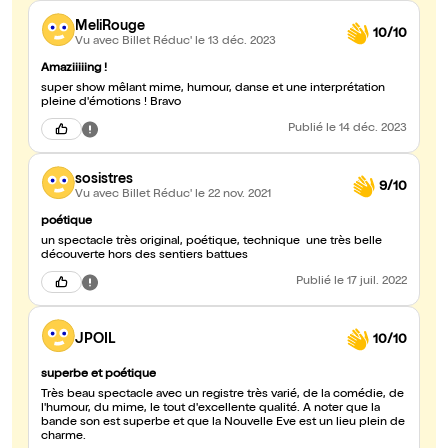
MeliRouge
10/10
Vu avec Billet Réduc'
le 13 déc. 2023
Amaziiiiing !
super show mêlant mime, humour, danse et une interprétation
pleine d'émotions ! Bravo
Publié
le 14 déc. 2023
sosistres
9/10
Vu avec Billet Réduc'
le 22 nov. 2021
poétique
un spectacle très original, poétique, technique une très belle
découverte hors des sentiers battues
Publié
le 17 juil. 2022
JPOIL
10/10
superbe et poétique
Très beau spectacle avec un registre très varié, de la comédie, de
l'humour, du mime, le tout d'excellente qualité. A noter que la
bande son est superbe et que la Nouvelle Eve est un lieu plein de
charme.