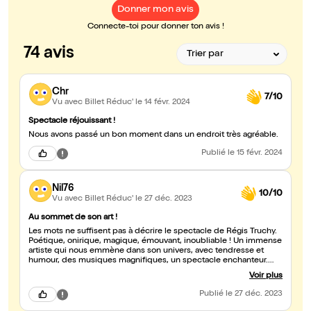
Donner mon avis
Connecte-toi pour donner ton avis !
74 avis
Chr
7/10
Vu avec Billet Réduc'
le 14 févr. 2024
Spectacle réjouissant !
Nous avons passé un bon moment dans un endroit très agréable.
Publié
le 15 févr. 2024
Nil76
10/10
Vu avec Billet Réduc'
le 27 déc. 2023
Au sommet de son art !
Les mots ne suffisent pas à décrire le spectacle de Régis Truchy.
Poétique, onirique, magique, émouvant, inoubliable ! Un immense
artiste qui nous emmène dans son univers, avec tendresse et
humour, des musiques magnifiques, un spectacle enchanteur.
Régis Truchy est un génie, au sommet de son art !
Voir plus
Publié
le 27 déc. 2023