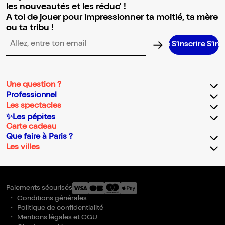
les nouveautés et les réduc' !
A toi de jouer pour impressionner ta moitié, ta mère
ou ta tribu !
S’inscrire S’inscrire
Adresse email pour la newsletter
Une question ?
Professionnel
Les spectacles
✨Les pépites
Carte cadeau
Que faire à Paris ?
Les villes
Paiements sécurisés
Conditions générales
Politique de confidentialité
Mentions légales et CGU