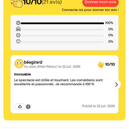
10/10
(21 avis)
Donner mon avis
Connecte-toi pour donner ton avis !
😍
100%
🤗
0%
😐
0%
🙁
0%
béagirard
10/10
Vu avec Billet Réduc'
le 22 juil. 2026
Incroyable
Be
Le spectacle est drôle et touchant. Les comédiens sont
Sp
excellents et passionnés. Je recommande à 100 %
én
Publié
le 22 juil. 2026