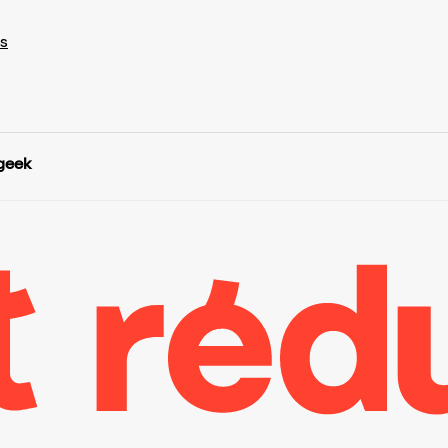
s
 geek