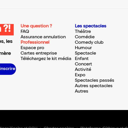
Une question ?
Les spectacles
 ?!
FAQ
Théâtre
Assurance annulation
Comédie
s, les
Professionnel
Comedy club
Espace pro
Humour
 mère
Cartes entreprise
Spectacle
Téléchargez le kit média
Enfant
Concert
S’inscrire S’inscrire S’inscrire S’inscrire S’inscrire S’inscrire S’inscrire S’inscrire S’inscrire S’inscrire S’inscrire S’inscrire
Activité
Expo
Spectacles passés
Autres spectacles
Autres