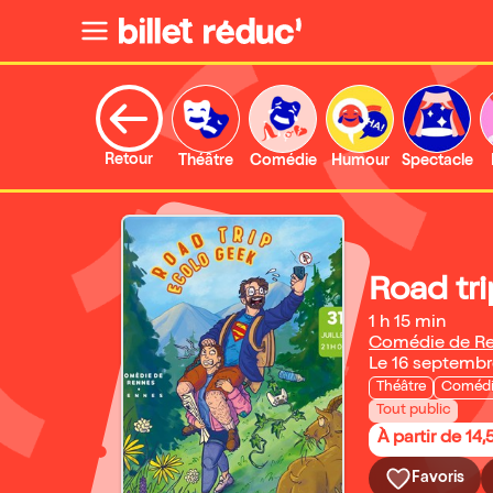
Retour
Théâtre
Comédie
Humour
Spectacle
Road tr
1 h 15 min
Comédie de R
Le 16 septemb
Théâtre
Coméd
Tout public
À partir de 14,
Favoris