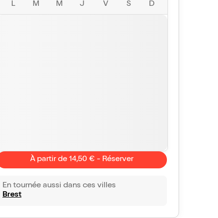
L
M
M
J
V
S
D
À partir de 14,50 € - Réserver
En tournée aussi dans ces villes
Brest