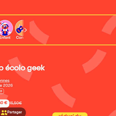
Enfant
Concert
Activité
ip écolo geek
ennes
re 2026
ie
50 €
15,50€
Partager