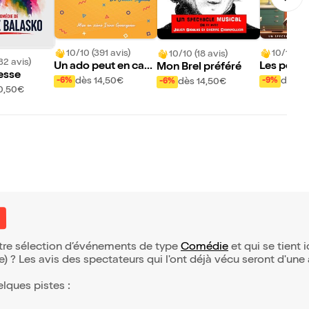
10/10 (391 avis)
10/10 (2 
10/10 (18 avis)
32 avis)
Un ado peut en cac
Les potio
Mon Brel préféré
resse
her un autre
es du Pro
dès 14,50€
dès 9
-6%
-9%
dès 14,50€
-6%
0,50€
nheur
otre sélection d’événements de type
Comédie
et qui se tient i
(e) ? Les avis des spectateurs qui l'ont déjà vécu seront d'une
elques pistes :