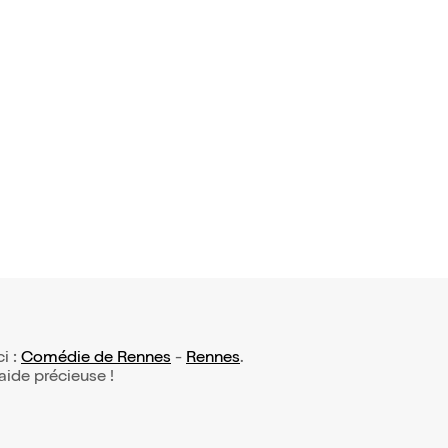
avis)
ns magiqu
fesseur Bo
,95€
ci :
Comédie de Rennes
-
Rennes
.
 aide précieuse !