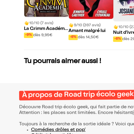
10/10 (7 avis)
9/10 (397 avis)
10/10 (2
La Grimm Académi
Amant malgré lui
Nuit d'iv
e
dès 9,95€
-9%
dès 14,50€
-6%
dès 2
-6%
Tu pourrais aimer aussi !
À propos de Road trip écolo geek
Découvre Road trip écolo geek, qui fait partie de n
Attention : les places sont limitées. Encore hésitant
Toujours à la recherche de la sortie idéale ? Voici qu
Comédies drôles et pop’