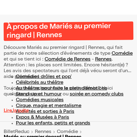
À propos de Mariés au premier
ringard | Rennes
Découvre Mariés au premier ringard | Rennes, qui fait
partie de notre sélection d’événements de type
Comédie
et qui se tient ici :
Comédie de Rennes
-
Rennes
.
Attention : les places sont limitées. Encore hésitant(e) ?
Les avis des spectateurs qui l'ont déjà vécu seront d'une
aide précieuse !
Comédies drôles et pop’
Célébrités au théâtre
Toujours à la recherche de la sortie idéale ? Voici
Au théâtre, pour faire le plein d’émotions
quelques pistes :
Stand-up et humour
ou
soirée en comedy clubs
Comédies musicales
Cirque, magie et mentalisme
Lire la suite
Activités et sorties à Paris
Expos & Musées à Paris
Pour les enfants, petits et grands
BilletReduc
Rennes
Comédie