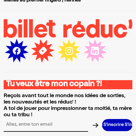
Mariés au premier ringard | Rennes
Tu veux être mon copain ?!
Reçois avant tout le monde nos idées de sorties,
les nouveautés et les réduc' !
A toi de jouer pour impressionner ta moitié, ta mère
ou ta tribu !
S’inscrire S’inscrire S’in
Adresse email pour la newsletter