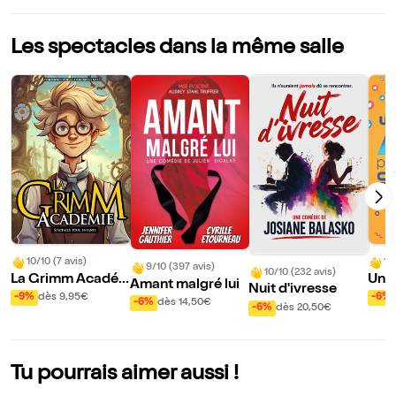
Les spectacles dans la même salle
10/10 (7 avis)
10
9/10 (397 avis)
10/10 (232 avis)
La Grimm Acadé
Un a
Amant malgré lui
Nuit d'ivresse
mie
cher
-9%
dès 9,95€
-6%
-6%
dès 14,50€
-6%
dès 20,50€
Tu pourrais aimer aussi !