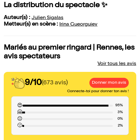
La distribution du spectacle ✨
Auteur(s) :
Julien Sigalas
Metteur(s) en scène :
Irina Gueorguiev
Mariés au premier ringard | Rennes, les
avis spectateurs
Voir tous les avis
9/10
(673 avis)
Donner mon avis
Connecte-toi pour donner ton avis !
😍
95%
🤗
3%
😐
0%
🙁
2%