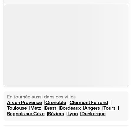
En tournée aussi dans ces villes
Aix en Provence
Grenoble
Clermont Ferrand
Toulouse
Metz
Brest
Bordeaux
Angers
Tours
Bagnols sur Cèze
Béziers
Lyon
Dunkerque