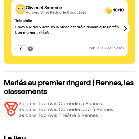
Olivier et Sandrine
10/10
Vu avec Billet Réduc'
le 6 août 2026
Très drôle
ex
Bravo aux deux acteurs la pièce est drôle dynamique un très
Br
jo
bon moment 🎉👍💪
hi
Publié
le 7 août 2026
Mariés au premier ringard | Rennes, les
classements
3e dans Top Avis Comédie à Rennes
3e dans Top Avis Comédie pop' à Rennes
3e dans Top Avis Théâtre à Rennes