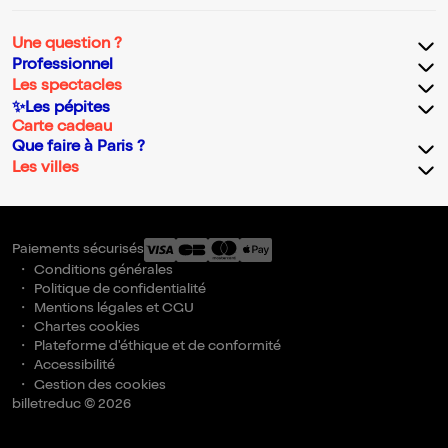
Une question ?
Professionnel
Les spectacles
✨Les pépites
Carte cadeau
Que faire à Paris ?
Les villes
Paiements sécurisés
Conditions générales
Politique de confidentialité
Mentions légales et CGU
Chartes cookies
Plateforme d'éthique et de conformité
Accessibilité
Gestion des cookies
billetreduc © 2026