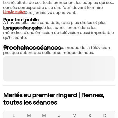
Les résultats de ces tests emmènent les couples qui sont
censés correspondre à se dire "oui" devant le maire
Lire la suite
sans... ne s'être jamais vu auparavant.
Pour tout public
À travers plusieurs candidats, tous plus drôles et plus
loufoques les uns que les autres, entrez dans les
Langue : français
méandres d'une émission de télévision aussi improbable
qu'hilarante.
Prochaines séances
Une comédie tout public qui se moque de la télévision
presque autant que celle ci se moque de nous.
Mariés au premier ringard | Rennes,
toutes les séances
L
M
M
J
V
S
D