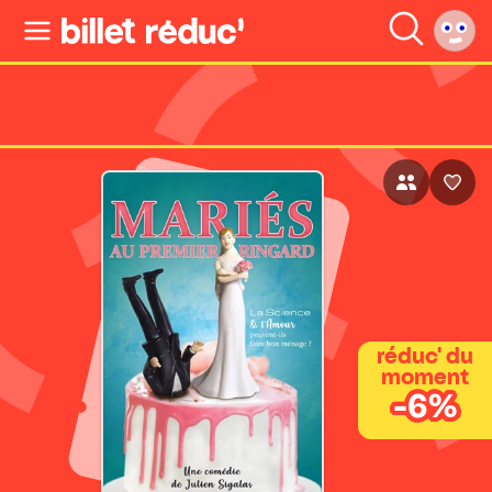
réduc' du
moment
-6%