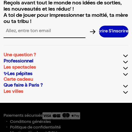
Reçois avant tout le monde nos idées de sorties,
les nouveautés et les réduc' !
A toi de jouer pour impressionner ta moitié, ta mère
ou ta tribu !
S’inscrire 
Adresse email pour la newsletter
Une question ?
Professionnel
Les spectacles
✨Les pépites
Carte cadeau
Que faire à Paris ?
Les villes
Paiements sécurisés
Conditions générales
Politique de confidentialité