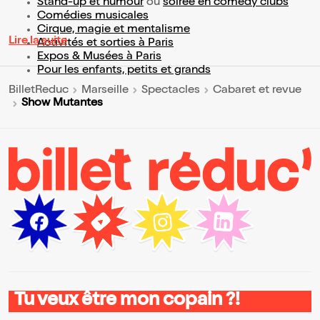
Stand-up et humour
ou
soirée en comedy clubs
Comédies musicales
Cirque, magie et mentalisme
Lire la suite
Activités et sorties à Paris
Expos & Musées à Paris
Pour les enfants, petits et grands
BilletReduc
Marseille
Spectacles
Cabaret et revue
Show Mutantes
Tu veux être mon copain ?!