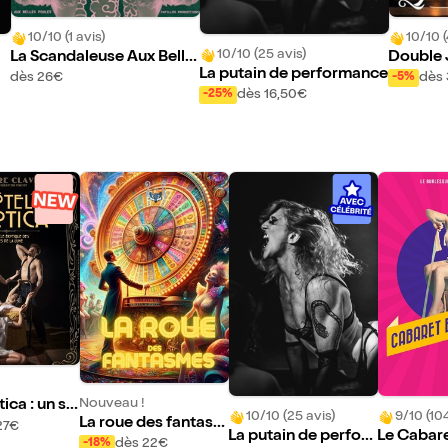
10/10 (1 avis)
10/10 (
10/10 (25 avis)
La Scandaleuse Aux Belle
Double 
La putain de performance
s Poules
dès 26€
dès
-5%
dès 16,50€
-25%
Nouveau !
ica : un sp
10/10 (25 avis)
9/10 (104
La roue des fantasm
rotique de
27€
La putain de perfor
Le Cabare
es
s de la Lun
dès 22€
-18%