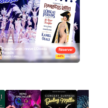
Paradis Latin | revue L'Oiseau
Réserver
Paradis
Paradis Latin
-44%
dès 50€