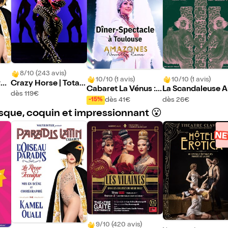
8/10 (243 avis)
10/10 (1 avis)
10/10 (1 avis)
vue
Crazy Horse | Totall
Cabaret La Vénus :
La Scandaleuse A
y Crazy
dès 119€
Amazones | Dîner-s
Belles Poules
dès 41€
dès 26€
-15%
pectacle
esque, coquin et impressionnant 😮
9/10 (420 avis)