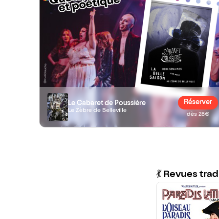
Réserver
Le Cabaret de Poussière
Le Zèbre de Belleville
dès 28€
💃 Revues trad