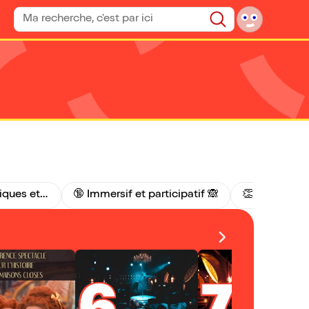
Rechercher un spectacle
Rechercher
🌈 Queer, engagés, poétiques et époustouflants ✨
🔞 Immersif et participatif 🙈
👏 Top Avis