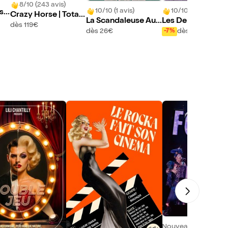
8/10 (243 avis)
10/10 (1 avis)
10/10 (23 avis)
 sp
Crazy Horse | Totall
La Scandaleuse Aux
Les Demoiselles 
de
y Crazy
dès 119€
Belles Poules
K-barré dans Minu
Lun
dès 26€
dès 26€
-7%
!
Nouveau !