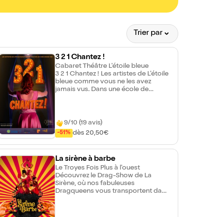
Trier par
3 2 1 Chantez !
Cabaret Théâtre L'étoile bleue
3 2 1 Chantez ! Les artistes de L'étoile
bleue comme vous ne les avez
jamais vus. Dans une école de
comédie musicale où la rigueur est
reine, les journées s'enchaînent entre
chorégraphies millimétrées et
partitions exigeantes. C'est là que
9/10 (19 avis)
Lina tente de trouver sa place —
dès 20,50€
-51%
maladroite, en décalage, presque
invisible. Mais de l'autre côté de la
rue, un bar karaoké fait vibrer les
La sirène à barbe
voix qu'on n'entend pas ailleurs. Un
lieu libre, coloré, exubérant, tenu par
Le Troyes Fois Plus à l'ouest
Gloria, une ancienne star du music-
Découvrez le Drag-Show de La
hall. C'est là, sur cette petite scène
Sirène, où nos fabuleuses
de lumière et de liberté, que Lina va
Dragqueens vous transportent dans
révéler un talent insoupçonné. Entre
un univers glamour, sexy et
l'école et le bar, entre Margot et
impertinent, où la performance
Gloria, deux femmes que tout
vocale, physique et humoristique