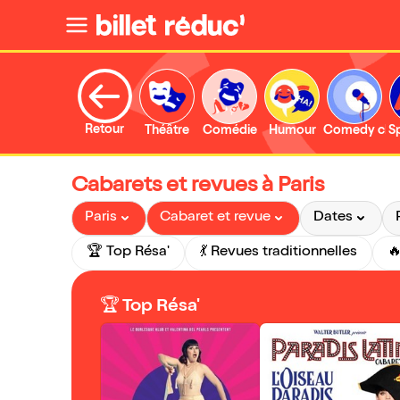
Retour
Théâtre
Comédie
Humour
Comedy clu
S
Cabarets et revues à Paris
Paris
Cabaret et revue
Dates
🏆 Top Résa'
💃 Revues traditionnelles
🏆 Top Résa'