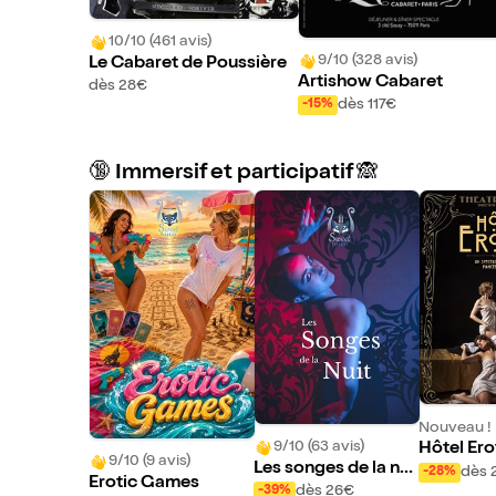
10/10 (461 avis)
9/10 (328 avis)
Le Cabaret de Poussière
Artishow Cabaret
dès 28€
dès 117€
-15%
🔞 Immersif et participatif 🙈
Nouveau !
9/10 (63 avis)
Hôtel Erot
9/10 (9 avis)
Les songes de la nui
ectacle é
dès 
-28%
Erotic Games
t
s Fiancée
dès 26€
-39%