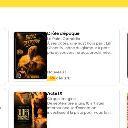
t
Drôle d'époque
Le Point Comédie
À ses côtés, une host hors pair : Lili
Chantilly, icône du glamour à petit
prix et souveraine autoproclamée
du bon goût incertain. Tant bien que
mal, elle tente de garder le contrôle
face au phénomène Ôrein... entre
crises existentielles, changements
Nouveau !
de costumes désastreux et
dès 37€
-5%
confidences aussi inattendues
qu'inutiles. Un spectacle
irrévérencieux, absurde, sensible et
Acte IX
follement drôle, comme l'est notre
époque, un show où le cabaret flirte
Cirque Imagine
avec le chaos. Préparez-vous à rire,
De septembre à juin, 18 artistes
à vous sentir légèrement
s
internationaux d'exception
-
déstabilisé... puis à rire encore plus
s
investissent la piste pour vous faire
fort.
vibrer au rythme d'un show
totalement inédit, où l'élégance pure
rencontre une énergie extravagante.