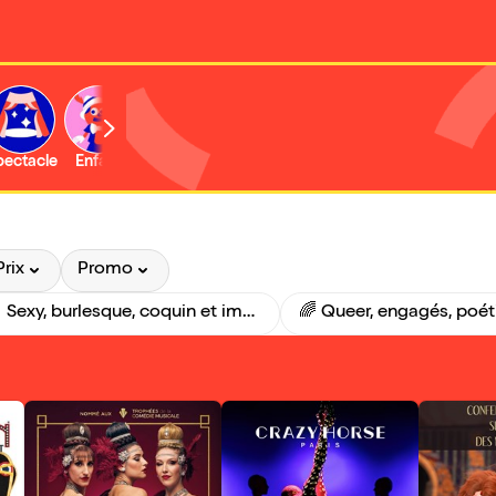
b
pectacle
Enfant
Concert
Activité
Expo et musée
Prix
Promo
🔥 Sexy, burlesque, coquin et impressionnant 😮