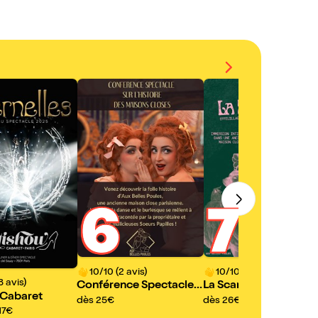
6
7
10/10 (2 avis)
10/10 (1 avis)
8 avis)
Conférence Spectacle
La Scandaleuse Aux Be
 Cabaret
Aux Belles Poules
es Poules
dès 25€
dès 26€
17€