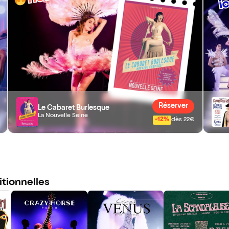
Réserver
Le Cabaret Burlesque
La Nouvelle Seine
-12%
dès 22€
itionnelles