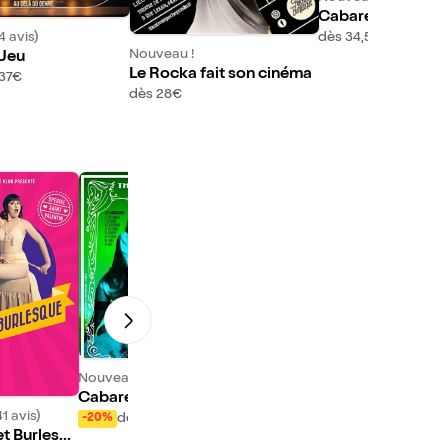
Cabaret folle
dès 34,50€
4 avis)
Nouveau !
Jeu
Le Rocka fait son cinéma
 37€
dès 28€
Nouveau !
Cabaret ViVi : Revu
e Manifeste
1 avis)
dès 17,50€
-20%
t Burlesqu