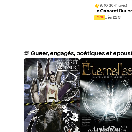
9/10 (1041 avis)
Le Cabaret Burle
e
dès 22€
-12%
🌈 Queer, engagés, poétiques et épous