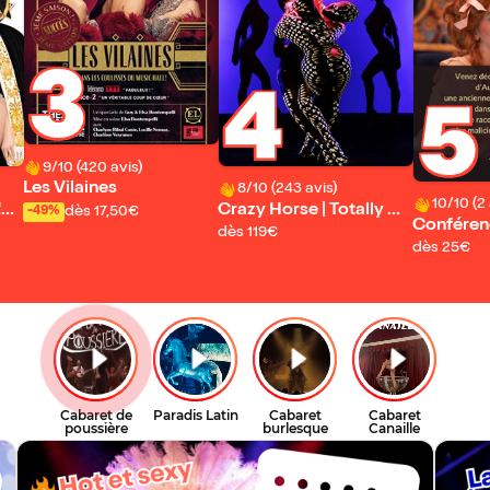
3
4
5
9/10 (420 avis)
Les Vilaines
8/10 (243 avis)
10/10 (2 
'Oi
Crazy Horse | Totally Cr
dès 17,50€
-49%
Conféren
azy
dès 119€
Aux Belle
dès 25€