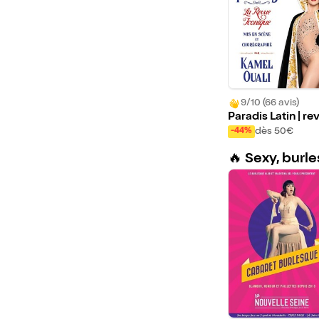
9/10 (66 avis)
Paradis Latin | re
L'Oiseau Paradis
dès 50€
-44%
🔥 Sexy, burl