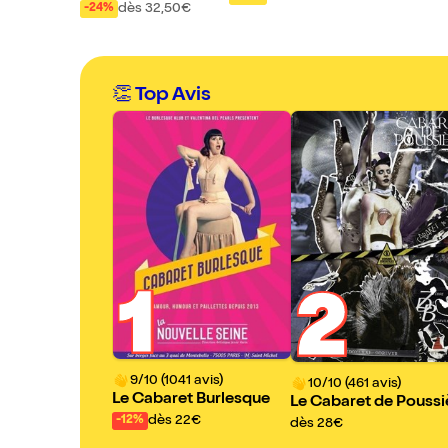
dès 32,50€
-24%
e
👏 Top Avis
1
2
9/10 (1041 avis)
10/10 (461 avis)
Le Cabaret Burlesque
Le Cabaret de Poussi
dès 22€
e
-12%
dès 28€