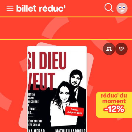
réduc' du
moment
-12%