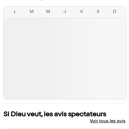
L
M
M
J
V
S
D
Si Dieu veut, les avis spectateurs
Voir tous les avis