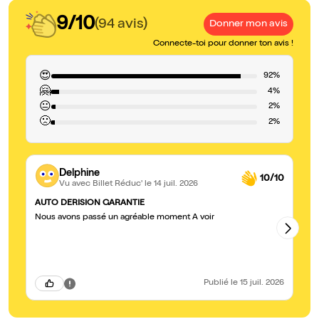
9/10
(94 avis)
Donner mon avis
Connecte-toi pour donner ton avis !
😍
92%
🤗
4%
😐
2%
🙁
2%
Delphine
10/10
Vu avec Billet Réduc'
le 14 juil. 2026
AUTO DERISION GARANTIE
Ex
Nous avons passé un agréable moment A voir
No
av
Publié
le 15 juil. 2026