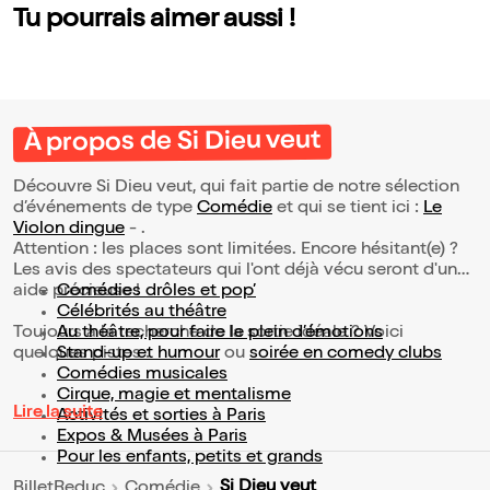
Tu pourrais aimer aussi !
À propos de Si Dieu veut
Découvre Si Dieu veut, qui fait partie de notre sélection
d’événements de type
Comédie
et qui se tient ici :
Le
Violon dingue
- .
Attention : les places sont limitées. Encore hésitant(e) ?
Les avis des spectateurs qui l'ont déjà vécu seront d'une
aide précieuse !
Comédies drôles et pop’
Célébrités au théâtre
Toujours à la recherche de la sortie idéale ? Voici
Au théâtre, pour faire le plein d’émotions
quelques pistes :
Stand-up et humour
ou
soirée en comedy clubs
Comédies musicales
Cirque, magie et mentalisme
Lire la suite
Activités et sorties à Paris
Expos & Musées à Paris
Pour les enfants, petits et grands
Si Dieu veut
BilletReduc
Comédie