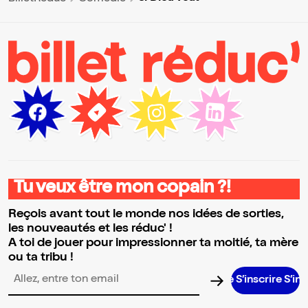
Tu veux être mon copain ?!
Reçois avant tout le monde nos idées de sorties,
les nouveautés et les réduc' !
A toi de jouer pour impressionner ta moitié, ta mère
ou ta tribu !
S’inscrire S’inscrire S
Adresse email pour la newsletter