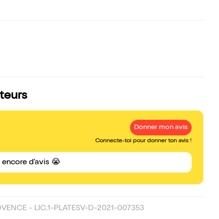
teurs
Donner mon avis
Connecte-toi pour donner ton avis !
s encore d'avis 😭
OVENCE - LIC.1-PLATESV-D-2021-007353