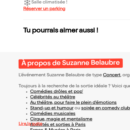
Salle climatisée !
Réserver un parking
Tu pourrais aimer aussi !
À propos de Suzanne Belaubre
L’événement Suzanne Belaubre de type
Concert
, org
Toujours à la recherche de la sortie idéale ? Voici qu
Comédies drôles et pop’
Célébrités au théâtre
Au théâtre, pour faire le plein d’émotions
Stand-up et humour
ou
soirée en comedy club
Comédies musicales
Cirque, magie et mentalisme
Lire la suite
Activités et sorties à Paris