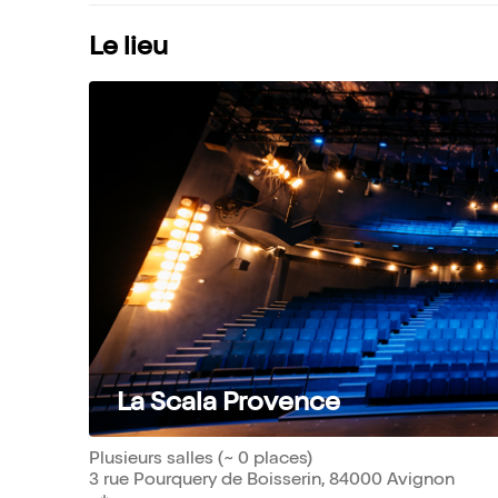
Le lieu
La Scala Provence
Plusieurs salles (~ 0 places)
3 rue Pourquery de Boisserin, 84000 Avignon