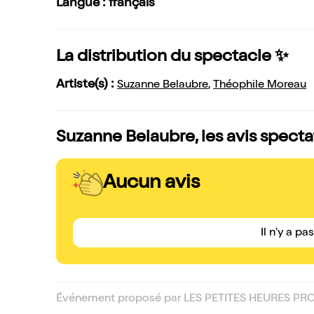
Langue : français
La distribution du spectacle ✨
Artiste(s) :
Suzanne Belaubre
,
Théophile Moreau
Suzanne Belaubre, les avis specta
Aucun avis
Il n'y a pa
Événement proposé par LES PETITES HEURES PR