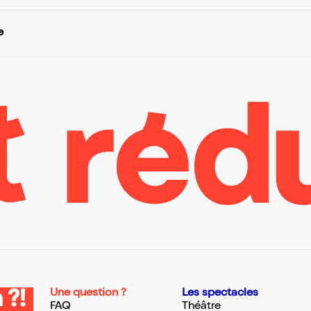
e
Une question ?
Les spectacles
 ?!
FAQ
Théâtre