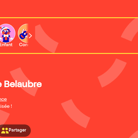
Enfant
Concert
Activité
 Belaubre
nce
isée !
Partager