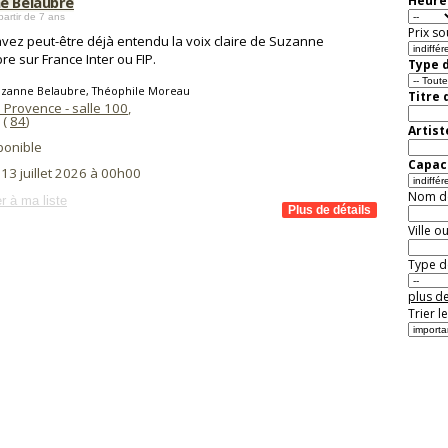
e Belaubre
Heure 
partir de 7 ans
Prix so
vez peut-être déjà entendu la voix claire de Suzanne
re sur France Inter ou FIP.
Type d
uzanne Belaubre, Théophile Moreau
Titre 
 Provence - salle 100
,
(
84
)
Artist
ponible
Capaci
 13 juillet 2026 à 00h00
Nom de 
r à ma liste
Ville o
Type de
plus de
Trier l