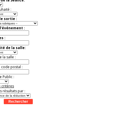
de la Séance:
virtuelle à la Cité de
l'Histoire
uhaité :
Expérience unique !
Offre
promotionnelle.
e sortie :
Jusqu'à -35%
d'événement :
es :
té de la salle:
la salle :
u code postal :
 Public :
 critères
es résultats par :