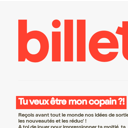
Tu veux être mon copain ?!
Reçois avant tout le monde nos idées de sorti
les nouveautés et les réduc' !
A toi de jouer pour impressionner ta moitié, ta