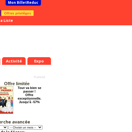
Mon BilletReduc
Offres privilèges
a Liste
Activité
Expo
Offre limitée
Tout va bien se
passer !
Offre
exceptionnelle.
Jusqu'à -57%
erche avancée
Éternelle Notre-
Dame : Une
expédition
immersive en réalité