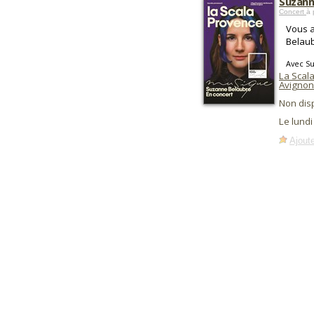
Suzann
Concert
à 
Vous a
Belaub
Avec S
La Scala
Avignon
Non dis
Le lundi
Ajoute