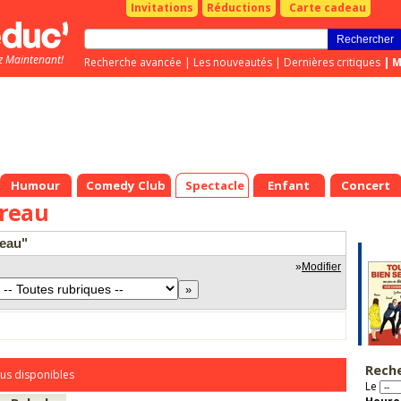
Invitations
Réductions
Carte cadeau
z Maintenant!
Recherche avancée
|
Les nouveautés
|
Dernières critiques
|
M
Humour
Comedy Club
Spectacle
Enfant
Concert
reau
reau"
»
Modifier
Rech
us disponibles
Le