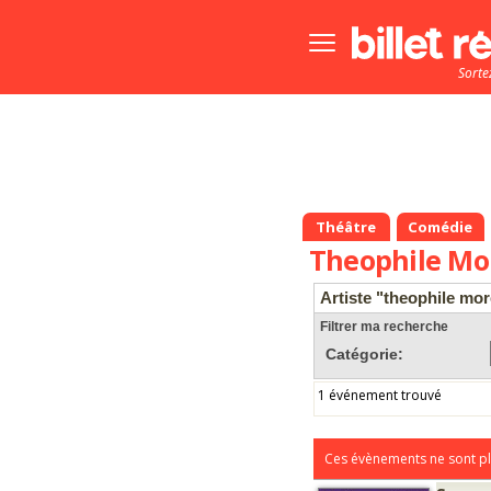
Bouton
menu
Sorte
principale
Théâtre
Comédie
Theophile Mo
Artiste "theophile mo
Filtrer ma recherche
Catégorie:
1 événement trouvé
Ces évènements ne sont pl