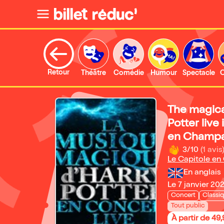
Retour
Théâtre
Comédie
Humour
Spectacle
C
The magica
Potter live
en Champ
3/10
(1 avis
Le Capitole e
En anglais
Le 7 janvier 20
Concert
Classi
Tout public
À partir de 49