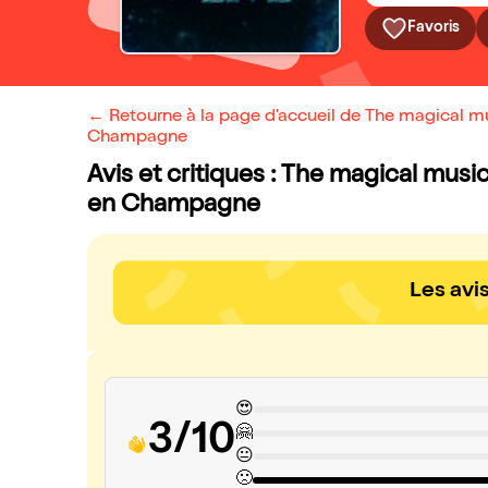
Favoris
← Retourne à la page d'accueil de The magical mus
Champagne
Avis et critiques : The magical music
en Champagne
Les avi
😍
3/10
🤗
😐
🙁