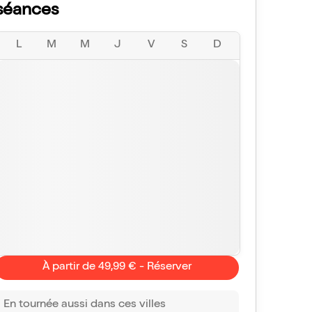
séances
L
M
M
J
V
S
D
À partir de 49,99 € - Réserver
En tournée aussi dans ces villes