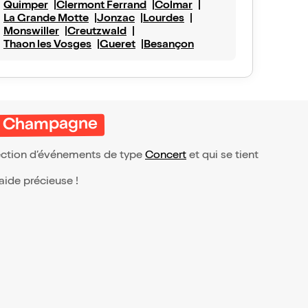
Quimper
Clermont Ferrand
Colmar
La Grande Motte
Jonzac
Lourdes
Monswiller
Creutzwald
Thaon les Vosges
Gueret
Besançon
 en Champagne
lection d’événements de type
Concert
et qui se tient
 aide précieuse !