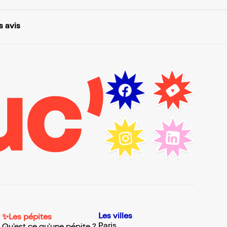
s avis
Les villes
✨Les pépites
Paris