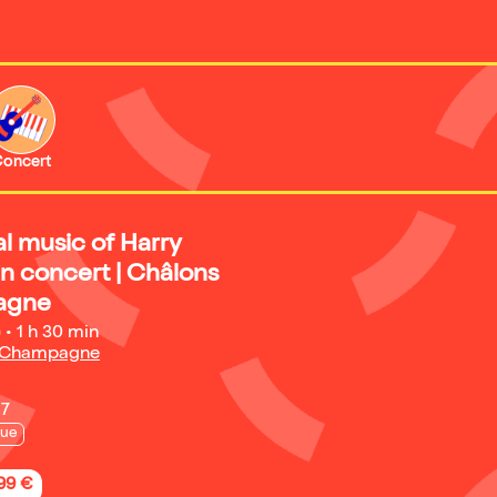
oncert
l music of Harry
 in concert | Châlons
agne
)
•
1 h 30 min
n Champagne
27
que
,99 €