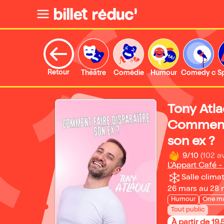
Retour
Théâtre
Comédie
Humour
Comedy clu
S
Tony Atla
Comment 
son ex ?
9/10
(102 av
L'Appart Café -
Salle climat
26 mars au 28 
Humour
One m
Tout public
À partir de 19,