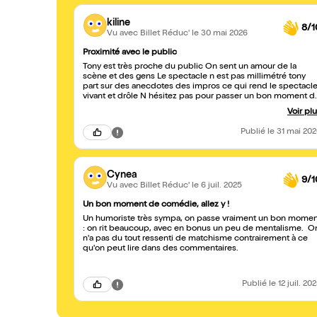
kiline
8/1
Vu avec Billet Réduc'
le 30 mai 2026
Proximité avec le public
Tony est très proche du public On sent un amour de la
scène et des gens Le spectacle n est pas millimétré tony
part sur des anecdotes des impros ce qui rend le spectacl
vivant et drôle N hésitez pas pour passer un bon moment de
convivialité
Voir pl
Publié
le 31 mai 20
Cynea
9/1
Vu avec Billet Réduc'
le 6 juil. 2025
Un bon moment de comédie, allez y !
Un humoriste très sympa, on passe vraiment un bon momen
: on rit beaucoup, avec en bonus un peu de mentalisme. O
n'a pas du tout ressenti de matchisme contrairement à ce
qu'on peut lire dans des commentaires.
Publié
le 12 juil. 20