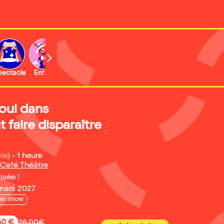
b
pectacle
Enfant
Concert
Activité
Expo et musée
oui dans
faire disparaître
is)
•
1 heure
 Café Théâtre
isée !
mars 2027
an show
50 €
26,00€