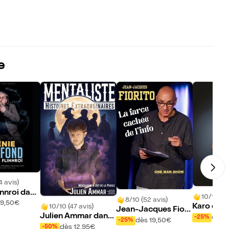
e
4 avis)
innroi dans
10/10 (16
8/10 (52 avis)
ofond
19,50€
Karo dans
10/10 (47 avis)
Jean-Jacques Fiori
Julien Ammar dans
dès 
-25%
to dans La farce cac
dès 19,50€
-25%
Histoires extraordin
dès 12,95€
-50%