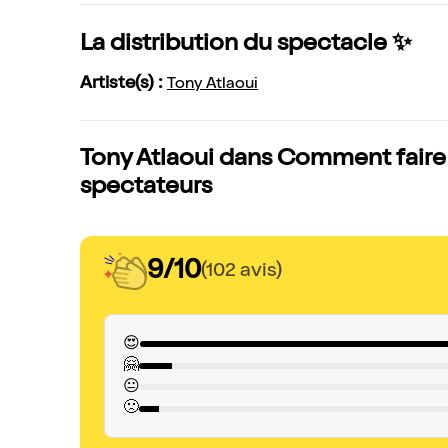
La distribution du spectacle ✨
Artiste(s) :
Tony Atlaoui
Tony Atlaoui dans Comment faire di
spectateurs
9/10
(102 avis)
😍
🤗
😐
🙁