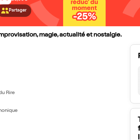
réduc' du
moment
Partager
-25%
provisation, magie, actualité et nostalgie.
u Rire
phonique