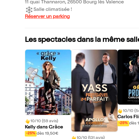
11 quai Thannaron, 26500 Bourg lès Valence
Salle climatisée !
Réserver un parking
Les spectacles dans la même sall
10/10 (5
Carlos Fl
10/10 (59 avis)
Génie Pr
dès 
-25%
Kelly dans Grâce
dès 19,50€
-25%
10/10 (131 avis)