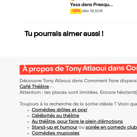
Yass dans Presque I
mparfait
dès 19,50€
-25%
Tu pourrais aimer aussi !
À propos de Tony Atlaoui dans Co
Découvre Tony Atlaoui dans Comment faire disparaîtr
Café Théâtre
- .
Attention : les places sont limitées. Encore hésitant
Toujours à la recherche de la sortie idéale ? Voici qu
Comédies drôles et pop’
Célébrités au théâtre
Au théâtre, pour faire le plein d’émotions
Stand-up et humour
ou
soirée en comedy club
Comédies musicales