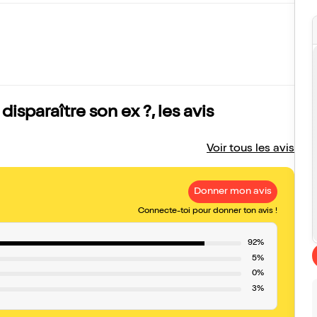
sparaître son ex ?, les avis
Voir tous les avis
Donner mon avis
Connecte-toi pour donner ton avis !
92%
5%
0%
3%