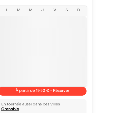
L
M
M
J
V
S
D
À partir de 19,50 € - Réserver
En tournée aussi dans ces villes
Grenoble