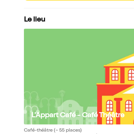
Le lieu
L'Appart Café - Café Théâtre
Café-théâtre (~ 55 places)