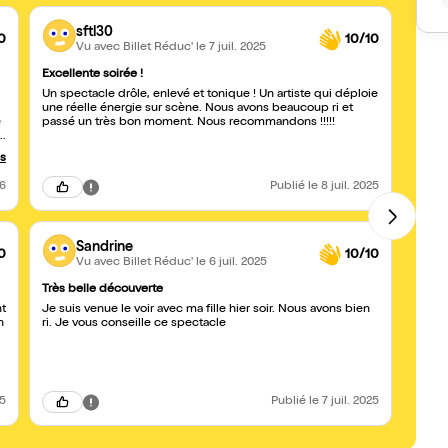
sftl30
0
10/10
Vu avec Billet Réduc'
le 7 juil. 2025
Excellente soirée !
DRÔL
Un spectacle drôle, enlevé et tonique ! Un artiste qui déploie
Même s
une réelle énergie sur scène. Nous avons beaucoup ri et
condu
e
passé un très bon moment. Nous recommandons !!!!!
sent 
us
26
Publié
le 8 juil. 2025
Sandrine
0
10/10
Vu avec Billet Réduc'
le 6 juil. 2025
Très belle découverte
Un bo
t
Je suis venue le voir avec ma fille hier soir. Nous avons bien
Un bo
n
ri. Je vous conseille ce spectacle
matcho
vie t
25
Publié
le 7 juil. 2025