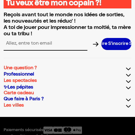
Tu veux être mon copain ?!
Reçois avant tout le monde nos idées de sorties,
les nouveautés et les réduc' !
A toi de jouer pour impressionner ta moitié, ta mère
ou ta tribu !
S’inscrire S’insc
Adresse email pour la newsletter
Une question ?
Professionnel
Les spectacles
✨Les pépites
Carte cadeau
Que faire à Paris ?
Les villes
Paiements sécurisés