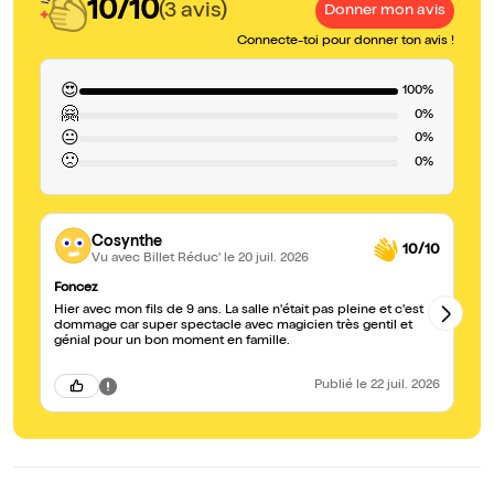
10/10
(3 avis)
Donner mon avis
Connecte-toi pour donner ton avis !
😍
100%
🤗
0%
😐
0%
🙁
0%
Cosynthe
10/10
Vu avec Billet Réduc'
le 20 juil. 2026
Foncez
Su
Hier avec mon fils de 9 ans. La salle n'était pas pleine et c'est
Sp
dommage car super spectacle avec magicien très gentil et
génial pour un bon moment en famille.
Publié
le 22 juil. 2026