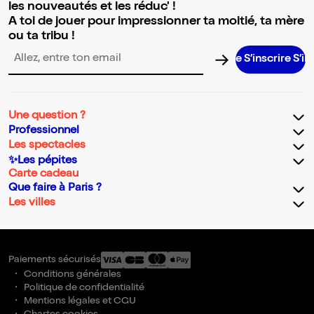
les nouveautés et les réduc' !
A toi de jouer pour impressionner ta moitié, ta mère
ou ta tribu !
S’inscrire S’inscrir
Adresse email pour la newsletter
Une question ?
Professionnel
Les spectacles
✨Les pépites
Carte cadeau
Que faire à Paris ?
Les villes
Paiements sécurisés
Conditions générales
Politique de confidentialité
Mentions légales et CGU