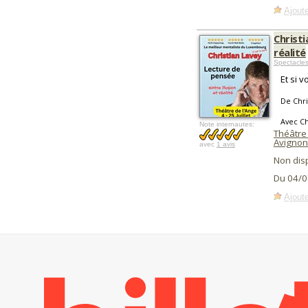
Ajoute
Christi
réalité
Spectacles
Et si 
De Chri
Avec Ch
Note internautes:
Théâtre
Avignon
avec
1 avis
Non dis
Du 04/0
Ajoute