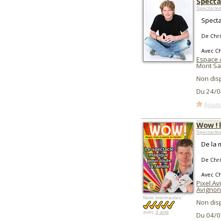
Specta
Spectacle
Specta
De Chri
Avec Ch
Espace 
Mont Sai
Non dis
Du 24/0
Ajoute
Wow ! 
Spectacles
De la 
De Chri
Avec Ch
Pixel A
Avignon
Note internautes:
Non dis
avec
3 avis
Du 04/0