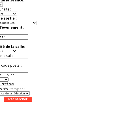
de la Séance:
Jusqu'à -57%
uhaité :
e sortie :
d'événement :
es :
té de la salle:
la salle :
u code postal :
 Public :
 critères
es résultats par :