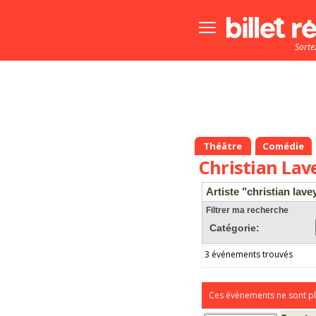
Bouton
menu
Sorte
principale
Théâtre
Comédie
Christian Lav
Artiste "christian lave
Filtrer ma recherche
Catégorie:
3 événements trouvés
Ces évènements ne sont pl