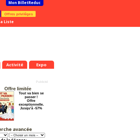
Mon BilletReduc
Offres privilèges
a Liste
Activité
Expo
Offre limitée
Tout va bien se
passer !
Offre
exceptionnelle.
Jusqu'à -57%
erche avancée
Chéri on se dit tout
!
Offre
exceptionnelle.