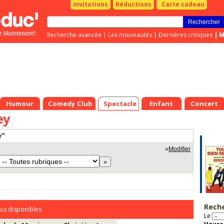
Invitations
Réductions
Carte cadeau
z Maintenant!
Recherche avancée
|
Les nouveautés
|
Dernières critiques
|
M
Humour
Comedy Club
Spectacle
Enfant
Concert
ey
y"
»
Modifier
Rech
us disponibles
Le