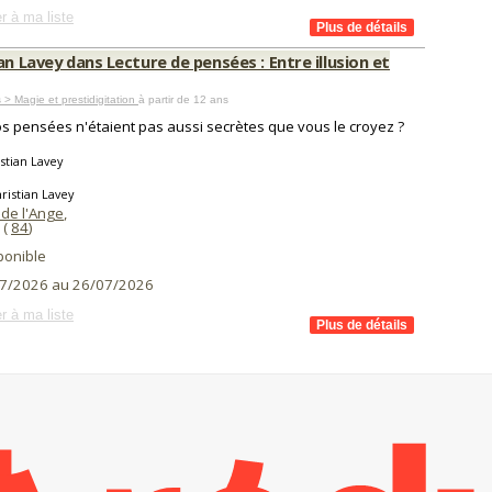
r à ma liste
an Lavey dans Lecture de pensées : Entre illusion et
 > Magie et prestidigitation
à partir de 12 ans
vos pensées n'étaient pas aussi secrètes que vous le croyez ?
stian Lavey
ristian Lavey
 de l'Ange
,
(
84
)
ponible
7/2026 au 26/07/2026
r à ma liste