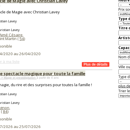
cle de Magie avec Christian Lavey
Heure 
s
Prix so
cle de Magie avec Christian Lavey
Type d
stian Lavey
Titre 
ristian Lavey
Aimé Césaire
,
Artist
nt Martin (
54
)
ponible
Capaci
4/2020 au 26/04/2020
Nom de 
r à ma liste
Ville o
le spectacle magique pour toute la famille
Type de
 > Magie et prestidigitation
à partir de 4 ans
magie, du rire et des surprises pour toutes la famille !
plus de
Trier l
stian Lavey
ristian Lavey
vignon
,
(
84
)
ponible
7/2026 au 25/07/2026