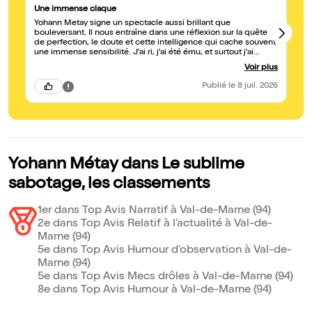
Une immense claque
Tr
Yohann Metay signe un spectacle aussi brillant que
Un
bouleversant. Il nous entraîne dans une réflexion sur la quête
sa
de perfection, le doute et cette intelligence qui cache souvent
ex
une immense sensibilité. J'ai ri, j'ai été ému, et surtout j'ai
te
douté avec lui... un doute presque réjouissant, tant il nous
Fo
Voir plus
rappelle que l'imperfection, les erreurs et les failles ne sont pas
des échecs, mais ce qui fait de nous des êtres profondément
Publié
le 8 juil. 2026
vivants. C'est dans cette fragilité que naît notre véritable force.
Yohann Metay livre une performance impressionnante, d'une
précision incroyable, tout en restant profondément humaine.
On ressort remué, le cœur et l'esprit en mouvement, avec un
autre regard sur nos propres imperfections. Un spectacle
intelligent, sensible et d'une rare intensité. Une expérience qui
reste longtemps en nous.
Yohann Métay dans Le sublime
sabotage, les classements
1er dans Top Avis Narratif à Val-de-Marne (94)
2e dans Top Avis Relatif à l’actualité à Val-de-
Marne (94)
5e dans Top Avis Humour d’observation à Val-de-
Marne (94)
5e dans Top Avis Mecs drôles à Val-de-Marne (94)
8e dans Top Avis Humour à Val-de-Marne (94)