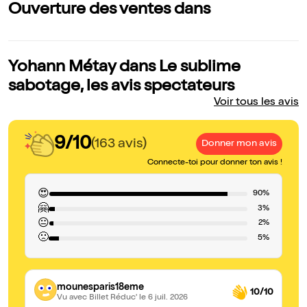
Ouverture des ventes dans
Yohann Métay dans Le sublime
sabotage, les avis spectateurs
Voir tous les avis
9/10
(163 avis)
Donner mon avis
Connecte-toi pour donner ton avis !
😍
90%
🤗
3%
😐
2%
🙁
5%
mounesparis18eme
10/10
Vu avec Billet Réduc'
le 6 juil. 2026