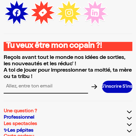
Tu veux être mon copain ?!
Reçois avant tout le monde nos idées de sorties,
les nouveautés et les réduc' !
A toi de jouer pour impressionner ta moitié, ta mère
ou ta tribu !
S’inscrire S’inscrire S’in
Adresse email pour la newsletter
Une question ?
Professionnel
Les spectacles
✨Les pépites