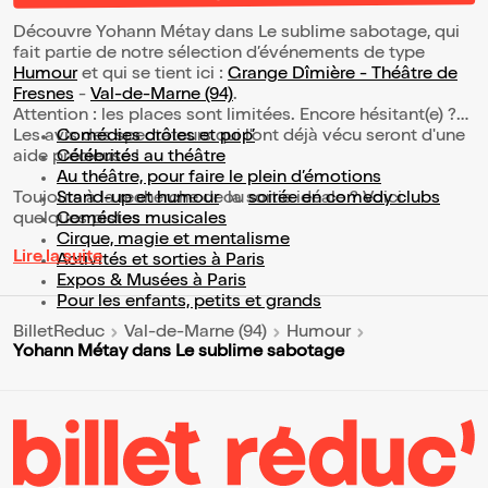
Découvre Yohann Métay dans Le sublime sabotage, qui
fait partie de notre sélection d’événements de type
Humour
et qui se tient ici :
Grange Dîmière - Théâtre de
Fresnes
-
Val-de-Marne (94)
.
Attention : les places sont limitées. Encore hésitant(e) ?
Les avis des spectateurs qui l'ont déjà vécu seront d'une
Comédies drôles et pop’
aide précieuse !
Célébrités au théâtre
Au théâtre, pour faire le plein d’émotions
Toujours à la recherche de la sortie idéale ? Voici
Stand-up et humour
ou
soirée en comedy clubs
quelques pistes :
Comédies musicales
Cirque, magie et mentalisme
Lire la suite
Activités et sorties à Paris
Expos & Musées à Paris
Pour les enfants, petits et grands
BilletReduc
Val-de-Marne (94)
Humour
Yohann Métay dans Le sublime sabotage