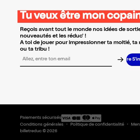
Tu veux être mon copain
Reçois avant tout le monde nos idées de sortie
nouveautés et les réduc' !
A toi de jouer pour impressionner ta moitié, ta
ou ta tribu !
S’i
Adresse email pour la newsletter
Paiements sécurisés
Conditions générales
Politique de confidentialité
Ment
billetreduc © 2026