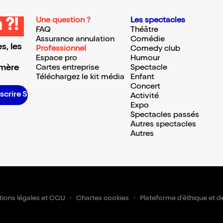
Une question ?
Les spectacles
 ?!
FAQ
Théâtre
Assurance annulation
Comédie
s, les
Professionnel
Comedy club
Espace pro
Humour
 mère
Cartes entreprise
Spectacle
Téléchargez le kit média
Enfant
Concert
nscrire S’inscrire S’inscrire S’inscrire S’inscrire S’inscrire S’inscrire S’inscrire S’inscrire S’inscrire S’inscrire S’inscrire
Activité
Expo
Spectacles passés
Autres spectacles
Autres
ions légales et CGU
Chartes cookies
Plateforme d'éthique et d