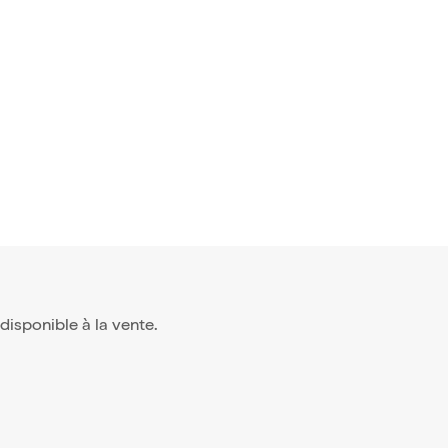
 Margueri
18,50€
s disponible à la vente.