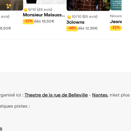
9/10 (49 avis)
Monsieur Malaussè
Nouveau !
 avis)
10/10 (85 avis)
ne au théâtre
dès 18,50€
-22%
Jeanne et
3clowns
te
dès 
-22%
18,50€
dès 12,95€
-46%
rganisé ici :
Theatre de la rue de Belleville
-
Nantes
, n'est plu
elques pistes :
s