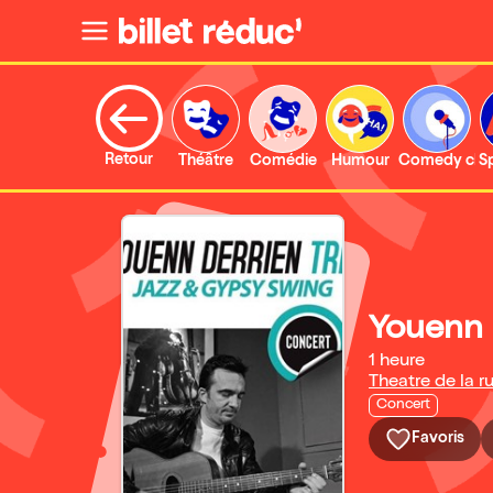
Retour
Théâtre
Comédie
Humour
Comedy clu
S
Youenn 
1 heure
Theatre de la ru
Concert
Favoris