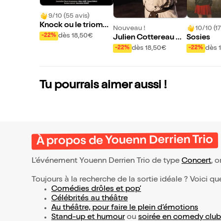
9/10 (55 avis)
Knock ou le triomph
Nouveau !
10/10 (17
e de la médecine
dès 18,50€
-22%
Julien Cottereau da
Sosies
ns le Solo
dès 18,50€
dès 
-22%
-22%
Tu pourrais aimer aussi !
À propos de Youenn Derrien Trio
L’événement Youenn Derrien Trio de type
Concert
, o
Toujours à la recherche de la sortie idéale ? Voici qu
Comédies drôles et pop’
Célébrités au théâtre
Au théâtre, pour faire le plein d’émotions
Stand-up et humour
ou
soirée en comedy club