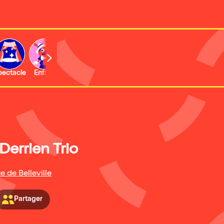
b
pectacle
Enfant
Concert
Activité
Derrien Trio
e de Belleville
Partager